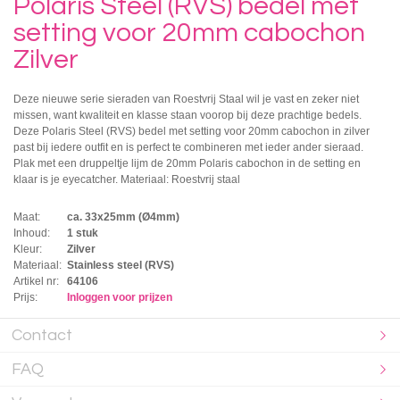
Polaris Steel (RVS) bedel met
setting voor 20mm cabochon
Zilver
Deze nieuwe serie sieraden van Roestvrij Staal wil je vast en zeker niet
missen, want kwaliteit en klasse staan voorop bij deze prachtige bedels.
Deze Polaris Steel (RVS) bedel met setting voor 20mm cabochon in zilver
past bij iedere outfit en is perfect te combineren met ieder ander sieraad.
Plak met een druppeltje lijm de 20mm Polaris cabochon in de setting en
klaar is je eyecatcher. Materiaal: Roestvrij staal
Maat:
ca. 33x25mm (Ø4mm)
Inhoud:
1 stuk
Kleur:
Zilver
Materiaal:
Stainless steel (RVS)
Artikel nr:
64106
Prijs:
Inloggen voor prijzen
Contact
FAQ