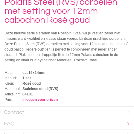
Polaris Steel (RVS) oorbellen
met setting voor 12mm
cabochon Rosé goud
Deze nieuwe serie sieraden van Roestvrij Staal wil je vast en zeker niet
missen, want kwaliteit en klasse staan voorop bij deze prachtige oorbellen.
Deze Polaris Steel (RVS) oorbellen met setting voor 12mm cabochon in rosé
goud past bij iedere outfit en is perfect te combineren met ieder ander
sieraad. Plak met een druppeltje lijm de 12mm Polaris cabochon in de
setting en klaar is je eyecatcher. Materiaal: Roestvrij staal
Maat:
ca. 15x14mm
Inhoud:
1 set
Kleur:
Rosé goud
Materiaal:
Stainless steel (RVS)
Artikel nr:
64101
Prijs:
Inloggen voor prijzen
Contact
FAQ