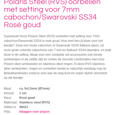
Polaris Steel (RVS) oorbellen
met setting voor 7mm
cabochon/Swarovski SS34
Rosé goud
Superleuk! Deze Polaris Steel (RVS) oorbellen met setting voor 7mm
cabochon/Swarovski SS34 in rosé goud. Hoe snel ben jij klaar voor het
feestje? Zoek een leuke cabochon of Swarovski SS34 flatback steen, uit
onze grote collectie cabochons van 7 mm en flatback SS34 steentjes, en plak
deze in de setting. Maak voor een complete set accessoires ook trendy
armbandjes in de zelfde stijl en creëer de mooiste combinaties met onze
Polaris steel armbanden en stainless steel ringen. Al deze RVS stainless
steel armbanden, ringen en oorbellen bestel je natuurlijk vandaag nog op
Betaalbarekralen zodat je snel aan de slag kunt en super stylish verschijnt
op elk feestje!
Maat:
ca. 9x13mm (Ø7mm)
Inhoud:
1 set
Kleur:
Rosé goud
Materiaal:
Stainless steel (RVS)
Artikel nr:
48421
Prijs:
Inloggen voor prijzen