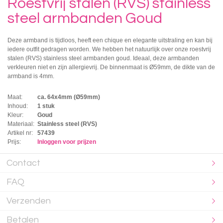
Roestvrij stalen (RVS) stainless
steel armbanden Goud
Deze armband is tijdloos, heeft een chique en elegante uitstraling en kan bij
iedere outfit gedragen worden. We hebben het natuurlijk over onze roestvrij
stalen (RVS) stainless steel armbanden goud. Ideaal, deze armbanden
verkleuren niet en zijn allergievrij. De binnenmaat is Ø59mm, de dikte van de
armband is 4mm.
Maat:
ca. 64x4mm (Ø59mm)
Inhoud:
1 stuk
Kleur:
Goud
Materiaal:
Stainless steel (RVS)
Artikel nr:
57439
Prijs:
Inloggen voor prijzen
Contact
FAQ
Verzenden
Betalen