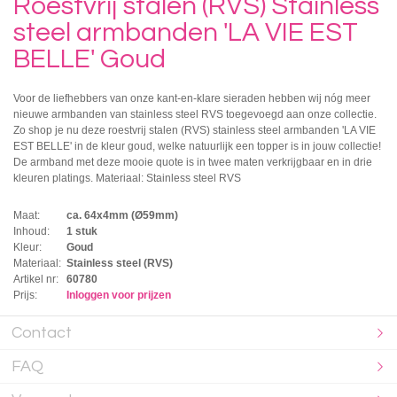
Roestvrij stalen (RVS) Stainless
steel armbanden 'LA VIE EST
BELLE' Goud
Voor de liefhebbers van onze kant-en-klare sieraden hebben wij nóg meer
nieuwe armbanden van stainless steel RVS toegevoegd aan onze collectie.
Zo shop je nu deze roestvrij stalen (RVS) stainless steel armbanden 'LA VIE
EST BELLE' in de kleur goud, welke natuurlijk een topper is in jouw collectie!
De armband met deze mooie quote is in twee maten verkrijgbaar en in drie
kleuren platings. Materiaal: Stainless steel RVS
Maat:
ca. 64x4mm (Ø59mm)
Inhoud:
1 stuk
Kleur:
Goud
Materiaal:
Stainless steel (RVS)
Artikel nr:
60780
Prijs:
Inloggen voor prijzen
Contact
FAQ