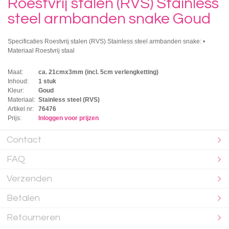
Roestvrij stalen (RVS) Stainless
steel armbanden snake Goud
Specificaties Roestvrij stalen (RVS) Stainless steel armbanden snake: •
Materiaal Roestvrij staal
Maat:
ca. 21cmx3mm (incl. 5cm verlengketting)
Inhoud:
1 stuk
Kleur:
Goud
Materiaal:
Stainless steel (RVS)
Artikel nr:
76476
Prijs:
Inloggen voor prijzen
Contact
FAQ
Verzenden
Betalen
Retourneren