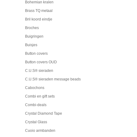
Bohemian kralen
Brass TQ metaal
Bril koord eindje
Broches
Buigringen
Buisjes
Button covers
Button covers OUD
C.U.S® sieraden
C.U.S® sieraden message beads
Cabochons
Combi en gift sets
Combi-deals
Crystal Diamond Tape
Crystal Glass
Cuoio armbanden