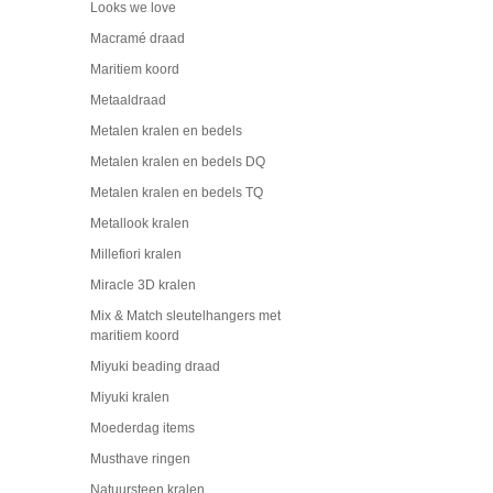
Looks we love
Macramé draad
Maritiem koord
Metaaldraad
Metalen kralen en bedels
Metalen kralen en bedels DQ
Metalen kralen en bedels TQ
Metallook kralen
Millefiori kralen
Miracle 3D kralen
Mix & Match sleutelhangers met
maritiem koord
Miyuki beading draad
Miyuki kralen
Moederdag items
Musthave ringen
Natuursteen kralen