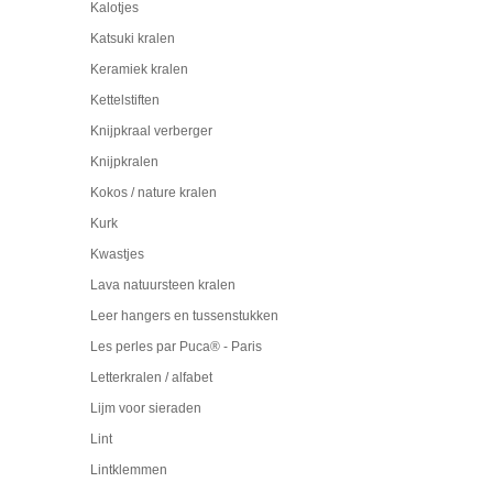
Kalotjes
Katsuki kralen
Keramiek kralen
Kettelstiften
Knijpkraal verberger
Knijpkralen
Kokos / nature kralen
Kurk
Kwastjes
Lava natuursteen kralen
Leer hangers en tussenstukken
Les perles par Puca® - Paris
Letterkralen / alfabet
Lijm voor sieraden
Lint
Lintklemmen