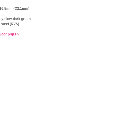
x16.5mm (Ø2.1mm)
e-yellow-dark green
 steel (RVS)
voor prijzen