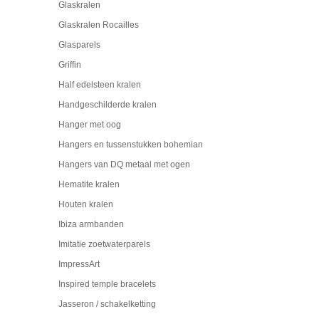
Glaskralen
Glaskralen Rocailles
Glasparels
Griffin
Half edelsteen kralen
Handgeschilderde kralen
Hanger met oog
Hangers en tussenstukken bohemian
Hangers van DQ metaal met ogen
Hematite kralen
Houten kralen
Ibiza armbanden
Imitatie zoetwaterparels
ImpressArt
Inspired temple bracelets
Jasseron / schakelketting