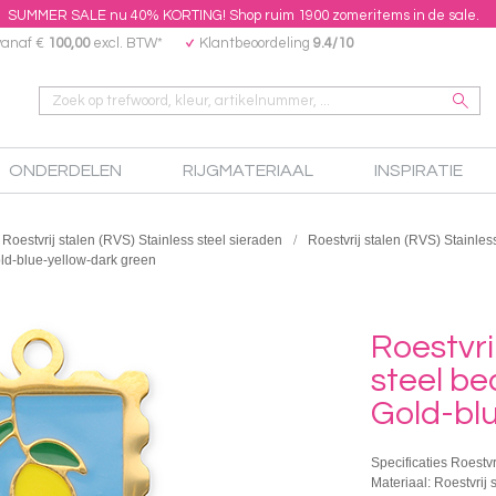
SUMMER SALE nu 40% KORTING! Shop ruim 1900 zomeritems in de sale.
vanaf €
100,00
excl. BTW*
Klantbeoordeling
9.4/10
ONDERDELEN
RIJGMATERIAAL
INSPIRATIE
Roestvrij stalen (RVS) Stainless steel sieraden
Roestvrij stalen (RVS) Stainles
old-blue-yellow-dark green
Roestvri
steel be
Gold-bl
Specificaties Roestvr
Materiaal: Roestvrij