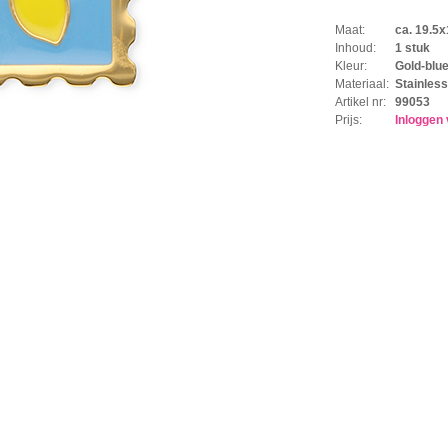
Maat:
ca. 19.5
Inhoud:
1 stuk
Kleur:
Gold-blu
Materiaal:
Stainless
Artikel nr:
99053
Prijs:
Inloggen 