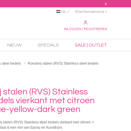
X
NL
Klantenservice
INLOGGEN / REGISTREREN
NIEUW
SPECIALS
SALE | OUTLET
s steel bedels
Roestvrij stalen (RVS) Stainless steel bedels
j stalen (RVS) Stainless
dels vierkant met citroen
ue-yellow-dark green
ij stalen (RVS) Stainless steel bedels vierkant met citroen: •
 staal & een mix van Epoxy en Kunsthars