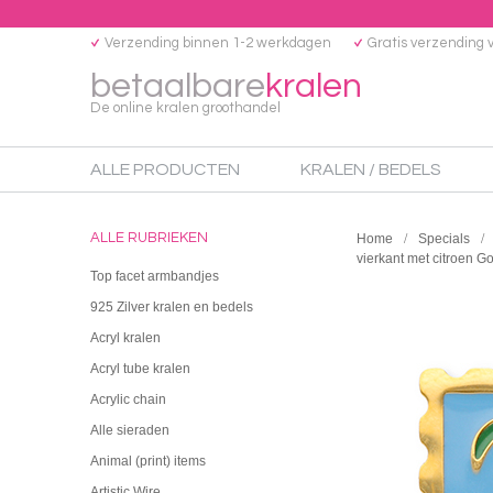
Verzending binnen 1-2 werkdagen
Gratis verzending 
betaalbare
kralen
De online kralen groothandel
ALLE PRODUCTEN
KRALEN / BEDELS
ALLE RUBRIEKEN
Home
Specials
vierkant met citroen G
Top facet armbandjes
925 Zilver kralen en bedels
Acryl kralen
Acryl tube kralen
Acrylic chain
Alle sieraden
Animal (print) items
Artistic Wire