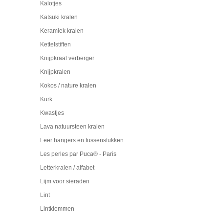
Kalotjes
Katsuki kralen
Keramiek kralen
Kettelstiften
Knijpkraal verberger
Knijpkralen
Kokos / nature kralen
Kurk
Kwastjes
Lava natuursteen kralen
Leer hangers en tussenstukken
Les perles par Puca® - Paris
Letterkralen / alfabet
Lijm voor sieraden
Lint
Lintklemmen