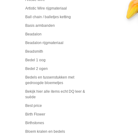
Artistic Wire rijgmateriaal
Ball chain / balletjes ketting
Basis armbanden
Beadalon
Beadalon rijgmateriaal
Beadsmith
Bedel 1 oog
Bedel 2 ogen
Bedels en tussenstukken met
gedroogde bloemetjes
Bekijk hier alle items echt DQ leer &
suède
Best price
Birth Flower
Birthstones
Bloem kralen en bedels