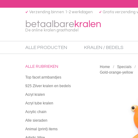
Verzending binnen 1-2 werkdagen
Gratis verzending 
betaalbare
kralen
De online kralen groothandel
ALLE PRODUCTEN
KRALEN / BEDELS
ALLE RUBRIEKEN
Home
Specials
Gold-orange-yellow
Top facet armbandjes
925 Zilver kralen en bedels
Acryl kralen
Acryl tube kralen
Acrylic chain
Alle sieraden
Animal (print) items
Artistic Wire