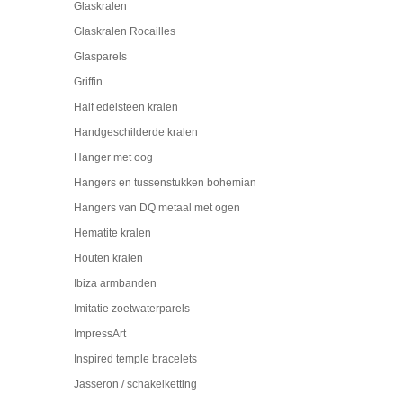
Glaskralen
Glaskralen Rocailles
Glasparels
Griffin
Half edelsteen kralen
Handgeschilderde kralen
Hanger met oog
Hangers en tussenstukken bohemian
Hangers van DQ metaal met ogen
Hematite kralen
Houten kralen
Ibiza armbanden
Imitatie zoetwaterparels
ImpressArt
Inspired temple bracelets
Jasseron / schakelketting