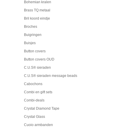
Bohemian kralen
Brass TQ metaal
Bril koord eindje
Broches
Buigringen
Buisjes
Button covers
Button covers OUD
C.U.S® sieraden
C.U.S® sieraden message beads
Cabochons
Combi en gift sets
Combi-deals
Crystal Diamond Tape
Crystal Glass
Cuoio armbanden