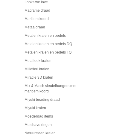
Looks we love
Macramé draad
Maritiem koord
Metaaldraad
Metalen kralen en bedels
Metalen kralen en bedels DQ
Metalen kralen en bedels TQ
Metallook kralen
Millefiori kralen
Miracle 3D kralen
Mix & Match sleutelhangers met
maritiem koord
Miyuki beading draad
Miyuki kralen
Moederdag items
Musthave ringen
Natuursteen kralen