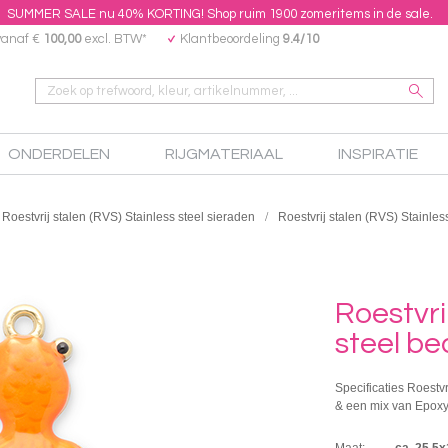
SUMMER SALE nu 40% KORTING! Shop ruim 1900 zomeritems in de sale.
vanaf €
100,00
excl. BTW*
Klantbeoordeling
9.4/10
ONDERDELEN
RIJGMATERIAAL
INSPIRATIE
Roestvrij stalen (RVS) Stainless steel sieraden
Roestvrij stalen (RVS) Stainles
Roestvri
steel be
Specificaties Roestvr
& een mix van Epoxy
Maat:
ca. 25.5