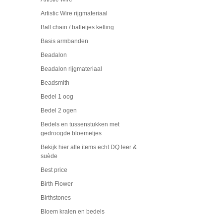
Artistic Wire rijgmateriaal
Ball chain / balletjes ketting
Basis armbanden
Beadalon
Beadalon rijgmateriaal
Beadsmith
Bedel 1 oog
Bedel 2 ogen
Bedels en tussenstukken met
gedroogde bloemetjes
Bekijk hier alle items echt DQ leer &
suède
Best price
Birth Flower
Birthstones
Bloem kralen en bedels