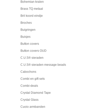
Bohemian kralen
Brass TQ metaal
Bril koord eindje
Broches
Buigringen
Buisjes
Button covers
Button covers OUD
C.U.S® sieraden
C.U.S® sieraden message beads
Cabochons
Combi en gift sets
Combi-deals
Crystal Diamond Tape
Crystal Glass
Cuoio armbanden