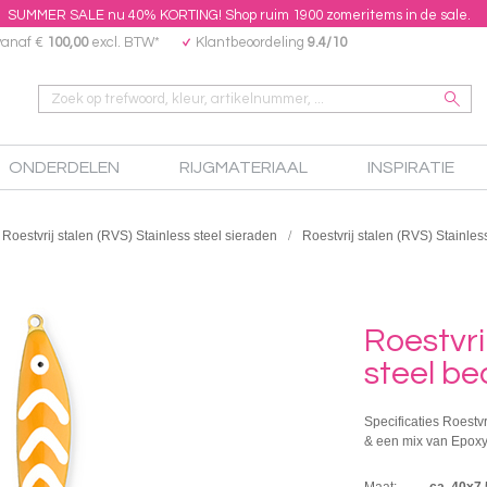
SUMMER SALE nu 40% KORTING! Shop ruim 1900 zomeritems in de sale.
vanaf €
100,00
excl. BTW*
Klantbeoordeling
9.4/10
ONDERDELEN
RIJGMATERIAAL
INSPIRATIE
Roestvrij stalen (RVS) Stainless steel sieraden
Roestvrij stalen (RVS) Stainles
Roestvri
steel be
Specificaties Roestvr
& een mix van Epoxy
Maat:
ca. 40x7