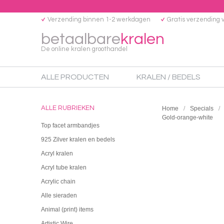
Verzending binnen 1-2 werkdagen
Gratis verzending 
betaalbare
kralen
De online kralen groothandel
ALLE PRODUCTEN
KRALEN / BEDELS
ALLE RUBRIEKEN
Home
Specials
Gold-orange-white
Top facet armbandjes
925 Zilver kralen en bedels
Acryl kralen
Acryl tube kralen
Acrylic chain
Alle sieraden
Animal (print) items
Artistic Wire