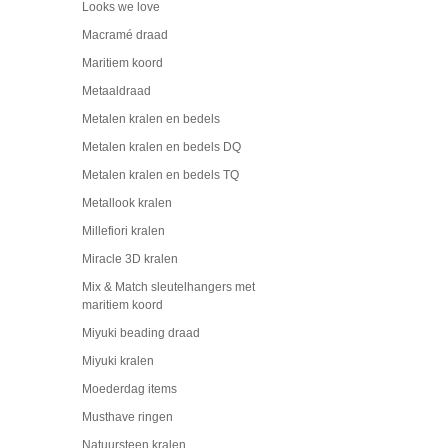
Looks we love
Macramé draad
Maritiem koord
Metaaldraad
Metalen kralen en bedels
Metalen kralen en bedels DQ
Metalen kralen en bedels TQ
Metallook kralen
Millefiori kralen
Miracle 3D kralen
Mix & Match sleutelhangers met
maritiem koord
Miyuki beading draad
Miyuki kralen
Moederdag items
Musthave ringen
Natuursteen kralen