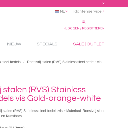
X
NL
Klantenservice
INLOGGEN / REGISTREREN
NIEUW
SPECIALS
SALE | OUTLET
s steel bedels
Roestvrij stalen (RVS) Stainless steel bedels vis
j stalen (RVS) Stainless
dels vis Gold-orange-white
ij stalen (RVS) Stainless steel bedels vis: • Materiaal: Roestvrij staal
 en Kunsthars
.5mm (Ø1.3mm)