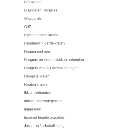
Glaskralen
Glaskralen Rocailles
Glasparels
Griffin
Half edelsteen kralen
Handgeschilderde kralen
Hanger met oog
Hangers en tussenstukken bohemian
Hangers van DQ metaal met ogen
Hematite kralen
Houten kralen
Ibiza armbanden
Imitatie zoetwaterparels
ImpressArt
Inspired temple bracelets
Jasseron / schakelketting