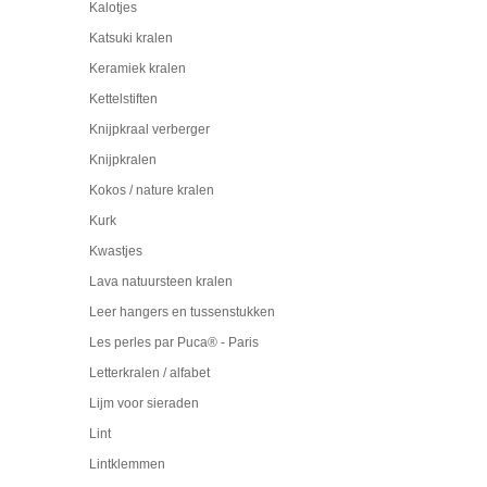
Kalotjes
Katsuki kralen
Keramiek kralen
Kettelstiften
Knijpkraal verberger
Knijpkralen
Kokos / nature kralen
Kurk
Kwastjes
Lava natuursteen kralen
Leer hangers en tussenstukken
Les perles par Puca® - Paris
Letterkralen / alfabet
Lijm voor sieraden
Lint
Lintklemmen