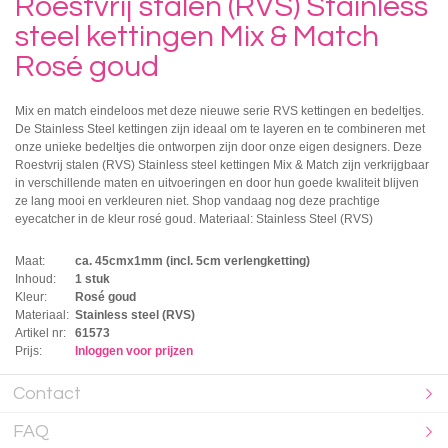
Roestvrij stalen (RVS) Stainless
steel kettingen Mix & Match
Rosé goud
Mix en match eindeloos met deze nieuwe serie RVS kettingen en bedeltjes.
De Stainless Steel kettingen zijn ideaal om te layeren en te combineren met
onze unieke bedeltjes die ontworpen zijn door onze eigen designers. Deze
Roestvrij stalen (RVS) Stainless steel kettingen Mix & Match zijn verkrijgbaar
in verschillende maten en uitvoeringen en door hun goede kwaliteit blijven
ze lang mooi en verkleuren niet. Shop vandaag nog deze prachtige
eyecatcher in de kleur rosé goud. Materiaal: Stainless Steel (RVS)
Maat:
ca. 45cmx1mm (incl. 5cm verlengketting)
Inhoud:
1 stuk
Kleur:
Rosé goud
Materiaal:
Stainless steel (RVS)
Artikel nr:
61573
Prijs:
Inloggen voor prijzen
Contact
FAQ