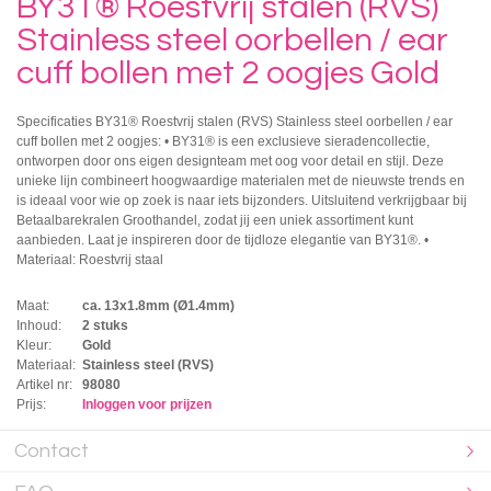
BY31® Roestvrij stalen (RVS)
Stainless steel oorbellen / ear
cuff bollen met 2 oogjes Gold
Specificaties BY31® Roestvrij stalen (RVS) Stainless steel oorbellen / ear
cuff bollen met 2 oogjes: • BY31® is een exclusieve sieradencollectie,
ontworpen door ons eigen designteam met oog voor detail en stijl. Deze
unieke lijn combineert hoogwaardige materialen met de nieuwste trends en
is ideaal voor wie op zoek is naar iets bijzonders. Uitsluitend verkrijgbaar bij
Betaalbarekralen Groothandel, zodat jij een uniek assortiment kunt
aanbieden. Laat je inspireren door de tijdloze elegantie van BY31®. •
Materiaal: Roestvrij staal
Maat:
ca. 13x1.8mm (Ø1.4mm)
Inhoud:
2 stuks
Kleur:
Gold
Materiaal:
Stainless steel (RVS)
Artikel nr:
98080
Prijs:
Inloggen voor prijzen
Contact