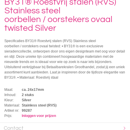
BY31® Roestvrij stalen (RVS)
Stainless steel
oorbellen / oorstekers ovaal
twisted Silver
Specificaties BY31® Roestvrij stalen (RVS) Stainless steel
oorbellen / oorstekers ovaal twisted: • BY31® is een exclusieve
sieradencollectie, ontworpen door ons eigen designteam met oog voor detail
en stijl. Deze unieke lijn combineert hoogwaardige materialen met de
nieuwste trends en is ideaal voor wie op zoek is naar iets bijzonders.
Uitsluitend verkrijgbaar bij Betaalbarekralen Groothandel, zodat jij een uniek
assortiment kunt aanbieden. Laat je inspireren door de tijdloze elegantie van
BY31®. • Materiaal: Roestvrij staal
Maat:
ca. 24x17mm
Inhoud:
2 stuks
Kleur:
Silver
Materiaal:
Stainless steel (RVS)
Artikel nr:
99287
Prijs:
Inloggen voor prijzen
Contact