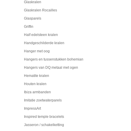
Glaskralen
Glaskralen Rocailles
Glasparels
Griffin
Half edelsteen kralen
Handgeschilderde kralen
Hanger met oog
Hangers en tussenstukken bohemian
Hangers van DQ metaal met ogen
Hematite kralen
Houten kralen
Ibiza armbanden
Imitatie zoetwaterparels
ImpressArt
Inspired temple bracelets
Jasseron / schakelketting