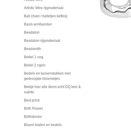
Artistic Wire rijgmateriaal
Ball chain / balletjes ketting
Basis armbanden
Beadalon
Beadalon rijgmateriaal
Beadsmith
Bedel 1 oog
Bedel 2 ogen
Bedels en tussenstukken met
gedroogde bloemetjes
Bekijk hier alle items echt DQ leer &
suède
Best price
Birth Flower
Birthstones
Bloem kralen en bedels