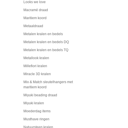
Looks we love
Macramé draad
Maritiem koord
Metaaldraad
Metalen kralen en bedels
Metalen kralen en bedels DQ
Metalen kralen en bedels TQ
Metallook kralen
Millefiori kralen
Miracle 3D kralen
Mix & Match sleutelhangers met
maritiem koord
Miyuki beading draad
Miyuki kralen
Moederdag items
Musthave ringen
Natuursteen kralen