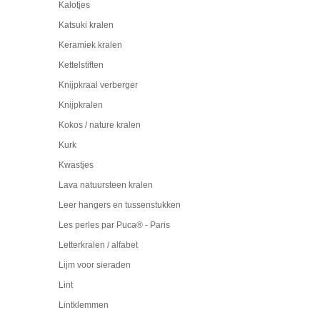
Kalotjes
Katsuki kralen
Keramiek kralen
Kettelstiften
Knijpkraal verberger
Knijpkralen
Kokos / nature kralen
Kurk
Kwastjes
Lava natuursteen kralen
Leer hangers en tussenstukken
Les perles par Puca® - Paris
Letterkralen / alfabet
Lijm voor sieraden
Lint
Lintklemmen