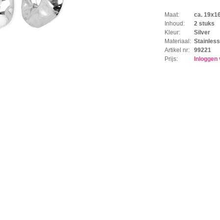
Maat:
ca. 19x
Inhoud:
2 stuks
Kleur:
Silver
Materiaal:
Stainless
Artikel nr:
99221
Prijs:
Inloggen 