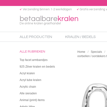
Verzending binnen 1-2 werkdagen
Gratis verzending 
betaalbare
kralen
De online kralen groothandel
ALLE PRODUCTEN
KRALEN / BEDELS
ALLE RUBRIEKEN
Home
Specials
oorbellen / oorstekers 
Top facet armbandjes
925 Zilver kralen en bedels
Acryl kralen
Acryl tube kralen
Acrylic chain
Alle sieraden
Animal (print) items
Artistic Wire