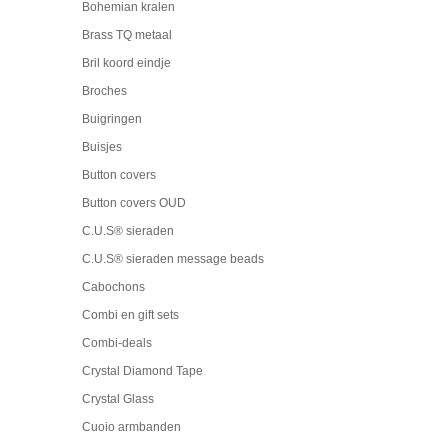
Bohemian kralen
Brass TQ metaal
Bril koord eindje
Broches
Buigringen
Buisjes
Button covers
Button covers OUD
C.U.S® sieraden
C.U.S® sieraden message beads
Cabochons
Combi en gift sets
Combi-deals
Crystal Diamond Tape
Crystal Glass
Cuoio armbanden