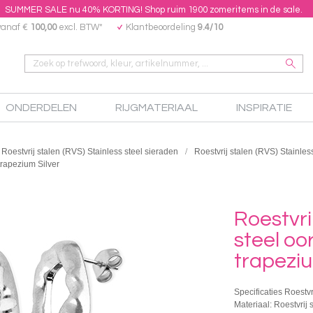
SUMMER SALE nu 40% KORTING! Shop ruim 1900 zomeritems in de sale.
vanaf €
100,00
excl. BTW*
Klantbeoordeling
9.4/10
ONDERDELEN
RIJGMATERIAAL
INSPIRATIE
Roestvrij stalen (RVS) Stainless steel sieraden
Roestvrij stalen (RVS) Stainles
trapezium Silver
Roestvri
steel oo
trapeziu
Specificaties Roestvr
Materiaal: Roestvrij 