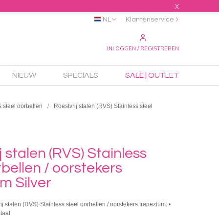
X
NL
Klantenservice
INLOGGEN / REGISTREREN
NIEUW
SPECIALS
SALE | OUTLET
s steel oorbellen
Roestvrij stalen (RVS) Stainless steel
j stalen (RVS) Stainless
rbellen / oorstekers
m Silver
ij stalen (RVS) Stainless steel oorbellen / oorstekers trapezium: •
staal