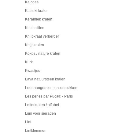
Kalotjes
Katsuki kralen
Keramiek kralen
Kettelstiften
Knijpkraal verberger
Knijpkralen
Kokos / nature kralen
Kurk
Kwastjes
Lava natuursteen kralen
Leer hangers en tussenstukken
Les perles par Puca® - Paris
Letterkralen / alfabet
Lijm voor sieraden
Lint
Lintklemmen