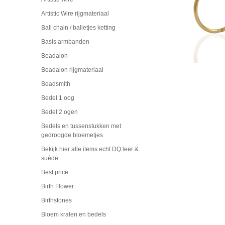
Artistic Wire rijgmateriaal
Ball chain / balletjes ketting
Basis armbanden
Beadalon
Beadalon rijgmateriaal
Beadsmith
Bedel 1 oog
Bedel 2 ogen
Bedels en tussenstukken met
gedroogde bloemetjes
Bekijk hier alle items echt DQ leer &
suède
Best price
Birth Flower
Birthstones
Bloem kralen en bedels