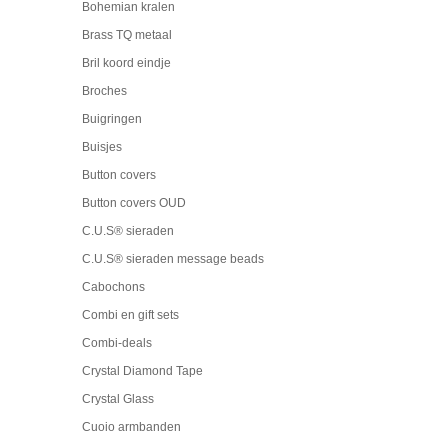
Bohemian kralen
Brass TQ metaal
Bril koord eindje
Broches
Buigringen
Buisjes
Button covers
Button covers OUD
C.U.S® sieraden
C.U.S® sieraden message beads
Cabochons
Combi en gift sets
Combi-deals
Crystal Diamond Tape
Crystal Glass
Cuoio armbanden