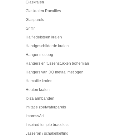
Glaskralen
Glaskralen Rocailles
Glasparels
Griffin
Half edelsteen kralen
Handgeschilderde kralen
Hanger met oog
Hangers en tussenstukken bohemian
Hangers van DQ metaal met ogen
Hematite kralen
Houten kralen
Ibiza armbanden
Imitatie zoetwaterparels
ImpressArt
Inspired temple bracelets
Jasseron / schakelketting