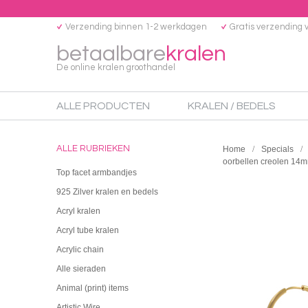
Verzending binnen 1-2 werkdagen
Gratis verzending 
betaalbare
kralen
De online kralen groothandel
ALLE PRODUCTEN
KRALEN / BEDELS
ALLE RUBRIEKEN
Home
Specials
oorbellen creolen 14
Top facet armbandjes
925 Zilver kralen en bedels
Acryl kralen
Acryl tube kralen
Acrylic chain
Alle sieraden
Animal (print) items
Artistic Wire