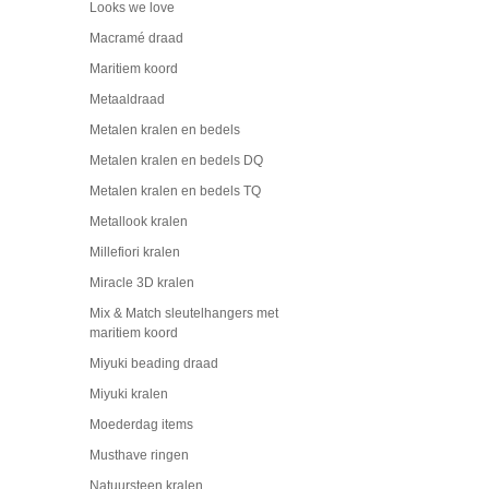
Looks we love
Macramé draad
Maritiem koord
Metaaldraad
Metalen kralen en bedels
Metalen kralen en bedels DQ
Metalen kralen en bedels TQ
Metallook kralen
Millefiori kralen
Miracle 3D kralen
Mix & Match sleutelhangers met
maritiem koord
Miyuki beading draad
Miyuki kralen
Moederdag items
Musthave ringen
Natuursteen kralen