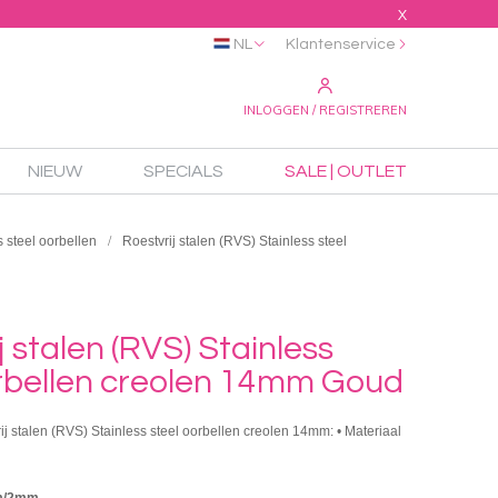
X
NL
Klantenservice
INLOGGEN / REGISTREREN
NIEUW
SPECIALS
SALE | OUTLET
s steel oorbellen
Roestvrij stalen (RVS) Stainless steel
j stalen (RVS) Stainless
orbellen creolen 14mm Goud
rij stalen (RVS) Stainless steel oorbellen creolen 14mm: • Materiaal
m/2mm