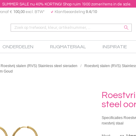
SUMMER SALE nu 40% KORTING! Shop ruim 1900 zomeritems in de sale.
vanaf €
100,00
excl. BTW*
Klantbeoordeling
9.4/10
ONDERDELEN
RIJGMATERIAAL
INSPIRATIE
Roestvrij stalen (RVS) Stainless steel sieraden
Roestvrij stalen (RVS) Stainles
mm Goud
Roestvri
steel o
Specificaties Roestv
roestvrij staal
Maat:
ca. 14m