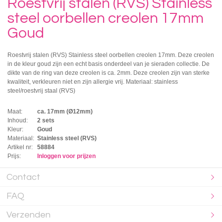
Roestvrij stalen (RVS) Stainless
steel oorbellen creolen 17mm
Goud
Roestvrij stalen (RVS) Stainless steel oorbellen creolen 17mm. Deze creolen
in de kleur goud zijn een echt basis onderdeel van je sieraden collectie. De
dikte van de ring van deze creolen is ca. 2mm. Deze creolen zijn van sterke
kwaliteit, verkleuren niet en zijn allergie vrij. Materiaal: stainless
steel/roestvrij staal (RVS)
Maat:
ca. 17mm (Ø12mm)
Inhoud:
2 sets
Kleur:
Goud
Materiaal:
Stainless steel (RVS)
Artikel nr:
58884
Prijs:
Inloggen voor prijzen
Contact
FAQ
Verzenden