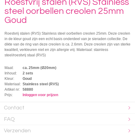
Roestvrij stalen (RVS) Stainless
steel oorbellen creolen 25mm
Goud
Roestvrij stalen (RVS) Stainless steel oorbellen creolen 25mm. Deze creolen
in de kleur goud zijn een echt basis onderdeel van je sieraden collectie. De
dikte van de ring van deze creolen is ca. 2.6mm. Deze creolen zijn van sterke
kwaliteit, verkleuren niet en zijn allergie vrij. Materiaal: stainless
steel/roestvrij staal (RVS)
Maat:
ca. 25mm (Ø20mm)
Inhoud:
2 sets
Kleur:
Goud
Materiaal:
Stainless steel (RVS)
Artikel nr:
58880
Prijs:
Inloggen voor prijzen
Contact
FAQ
Verzenden