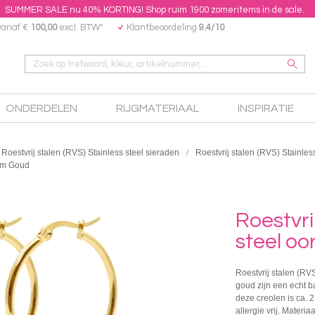
SUMMER SALE nu 40% KORTING! Shop ruim 1900 zomeritems in de sale.
vanaf €
100,00
excl. BTW*
Klantbeoordeling
9.4/10
ONDERDELEN
RIJGMATERIAAL
INSPIRATIE
Roestvrij stalen (RVS) Stainless steel sieraden
Roestvrij stalen (RVS) Stainles
mm Goud
Roestvri
steel o
Roestvrij stalen (RV
goud zijn een echt b
deze creolen is ca. 2
allergie vrij. Materia