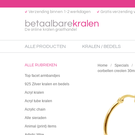
Verzending binnen 1-2 werkdagen
Gratis verzending 
betaalbare
kralen
De online kralen groothandel
ALLE PRODUCTEN
KRALEN / BEDELS
ALLE RUBRIEKEN
Home
Specials
oorbellen creolen 30
Top facet armbandjes
925 Zilver kralen en bedels
Acryl kralen
Acryl tube kralen
Acrylic chain
Alle sieraden
Animal (print) items
Artistic Wire