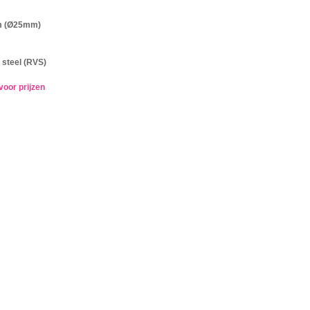
m (Ø25mm)
 steel (RVS)
voor prijzen