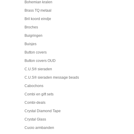
Bohemian kralen
Brass TQ metaal
Bril koord eindje
Broches
Buigringen
Buisjes
Button covers
Button covers OUD
C.U.S® sieraden
C.U.S® sieraden message beads
Cabochons
Combi en gift sets
Combi-deals
Crystal Diamond Tape
Crystal Glass
Cuoio armbanden