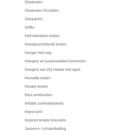
Glaskralen
Glaskralen Rocailles
Glasparels
Griffin
Half edelsteen kralen
Handgeschilderde kralen
Hanger met oog
Hangers en tussenstukken bohemian
Hangers van DQ metaal met ogen
Hematite kralen
Houten kralen
Ibiza armbanden
Imitatie zoetwaterparels
ImpressArt
Inspired temple bracelets
Jasseron / schakelketting