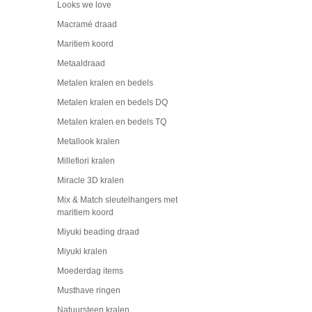
Looks we love
Macramé draad
Maritiem koord
Metaaldraad
Metalen kralen en bedels
Metalen kralen en bedels DQ
Metalen kralen en bedels TQ
Metallook kralen
Millefiori kralen
Miracle 3D kralen
Mix & Match sleutelhangers met
maritiem koord
Miyuki beading draad
Miyuki kralen
Moederdag items
Musthave ringen
Natuursteen kralen