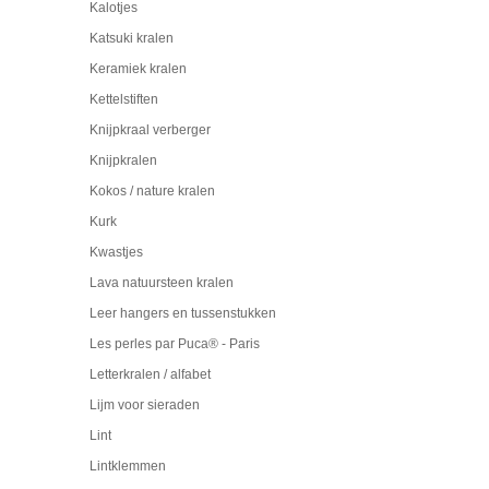
Kalotjes
Katsuki kralen
Keramiek kralen
Kettelstiften
Knijpkraal verberger
Knijpkralen
Kokos / nature kralen
Kurk
Kwastjes
Lava natuursteen kralen
Leer hangers en tussenstukken
Les perles par Puca® - Paris
Letterkralen / alfabet
Lijm voor sieraden
Lint
Lintklemmen