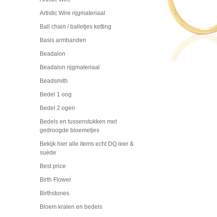
Artistic Wire rijgmateriaal
Ball chain / balletjes ketting
Basis armbanden
Beadalon
Beadalon rijgmateriaal
Beadsmith
Bedel 1 oog
Bedel 2 ogen
Bedels en tussenstukken met
gedroogde bloemetjes
Bekijk hier alle items echt DQ leer &
suède
Best price
Birth Flower
Birthstones
Bloem kralen en bedels