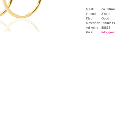
Maat:
ca. 30m
Inhoud:
2 sets
Kleur:
Goud
Materiaal:
Stainless
Artikel nr:
58878
Prijs:
Inloggen 