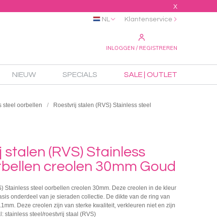
X
NL
Klantenservice
INLOGGEN / REGISTREREN
NIEUW
SPECIALS
SALE | OUTLET
s steel oorbellen
Roestvrij stalen (RVS) Stainless steel
j stalen (RVS) Stainless
orbellen creolen 30mm Goud
S) Stainless steel oorbellen creolen 30mm. Deze creolen in de kleur
asis onderdeel van je sieraden collectie. De dikte van de ring van
.1mm. Deze creolen zijn van sterke kwaliteit, verkleuren niet en zijn
al: stainless steel/roestvrij staal (RVS)