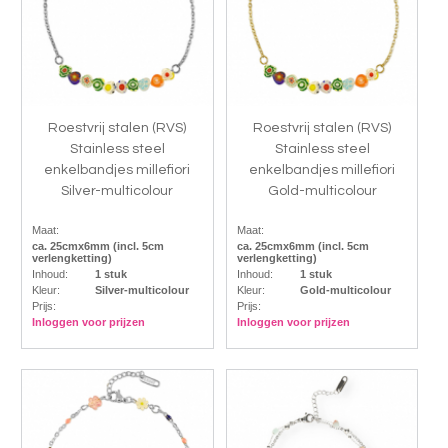
Roestvrij stalen (RVS)
Roestvrij stalen (RVS)
Stainless steel
Stainless steel
enkelbandjes millefiori
enkelbandjes millefiori
Silver-multicolour
Gold-multicolour
Maat:
Maat:
ca. 25cmx6mm (incl. 5cm
ca. 25cmx6mm (incl. 5cm
verlengketting)
verlengketting)
Inhoud:
1 stuk
Inhoud:
1 stuk
Kleur:
Silver-multicolour
Kleur:
Gold-multicolour
Prijs:
Prijs:
Inloggen voor prijzen
Inloggen voor prijzen