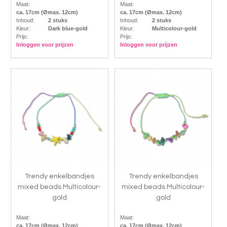
Maat:
Maat:
ca. 17cm (Ømax. 12cm)
ca. 17cm (Ømax. 12cm)
Inhoud:
2 stuks
Inhoud:
2 stuks
Kleur:
Dark blue-gold
Kleur:
Multicolour-gold
Prijs:
Prijs:
Inloggen voor prijzen
Inloggen voor prijzen
Trendy enkelbandjes
Trendy enkelbandjes
mixed beads Multicolour-
mixed beads Multicolour-
gold
gold
Maat:
Maat:
ca. 17cm (Ømax. 12cm)
ca. 17cm (Ømax. 12cm)