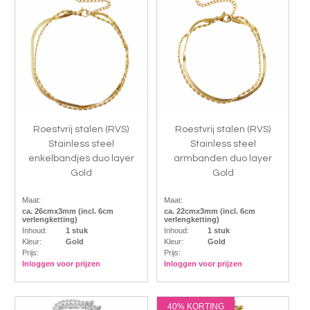
Roestvrij stalen (RVS)
Roestvrij stalen (RVS)
Stainless steel
Stainless steel
enkelbandjes duo layer
armbanden duo layer
Gold
Gold
Maat:
Maat:
ca. 26cmx3mm (incl. 6cm
ca. 22cmx3mm (incl. 6cm
verlengketting)
verlengketting)
Inhoud:
1 stuk
Inhoud:
1 stuk
Kleur:
Gold
Kleur:
Gold
Prijs:
Prijs:
Inloggen voor prijzen
Inloggen voor prijzen
40% KORTING