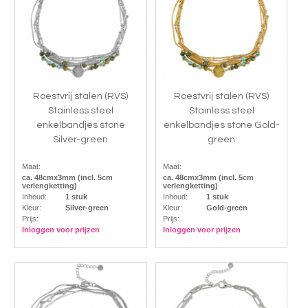
Roestvrij stalen (RVS)
Roestvrij stalen (RVS)
Stainless steel
Stainless steel
enkelbandjes stone
enkelbandjes stone Gold-
Silver-green
green
Maat:
Maat:
ca. 48cmx3mm (incl. 5cm
ca. 48cmx3mm (incl. 5cm
verlengketting)
verlengketting)
Inhoud:
1 stuk
Inhoud:
1 stuk
Kleur:
Silver-green
Kleur:
Gold-green
Prijs:
Prijs:
Inloggen voor prijzen
Inloggen voor prijzen