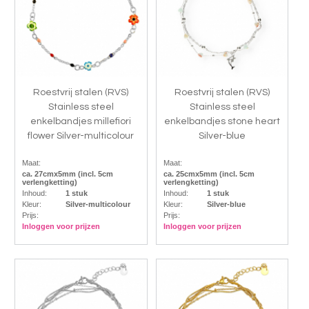
Roestvrij stalen (RVS)
Roestvrij stalen (RVS)
Stainless steel
Stainless steel
enkelbandjes millefiori
enkelbandjes stone heart
flower Silver-multicolour
Silver-blue
Maat:
Maat:
ca. 27cmx5mm (incl. 5cm
ca. 25cmx5mm (incl. 5cm
verlengketting)
verlengketting)
Inhoud:
1 stuk
Inhoud:
1 stuk
Kleur:
Silver-multicolour
Kleur:
Silver-blue
Prijs:
Prijs:
Inloggen voor prijzen
Inloggen voor prijzen