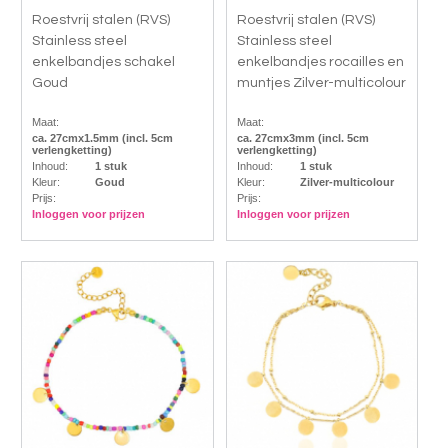
Roestvrij stalen (RVS)
Roestvrij stalen (RVS)
Stainless steel
Stainless steel
enkelbandjes schakel
enkelbandjes rocailles en
Goud
muntjes Zilver-multicolour
Maat:
Maat:
ca. 27cmx1.5mm (incl. 5cm
ca. 27cmx3mm (incl. 5cm
verlengketting)
verlengketting)
Inhoud:
1 stuk
Inhoud:
1 stuk
Kleur:
Goud
Kleur:
Zilver-multicolour
Prijs:
Prijs:
Inloggen voor prijzen
Inloggen voor prijzen