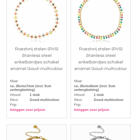
Roestvrij stalen (RVS)
Roestvrij stalen (RVS)
Stainless steel
Stainless steel
enkelbandjes schakel
enkelbandjes schakel
enamel Goud-multicolour
enamel Goud-multicolour
Maat:
Maat:
ca. 26cmx7mm (incl. 5cm
ca. 26cmx6mm (incl. 5cm
verlengketting)
verlengketting)
Inhoud:
1 stuk
Inhoud:
1 stuk
Kleur:
Goud-multicolour
Kleur:
Goud-multicolour
Prijs:
Prijs:
Inloggen voor prijzen
Inloggen voor prijzen