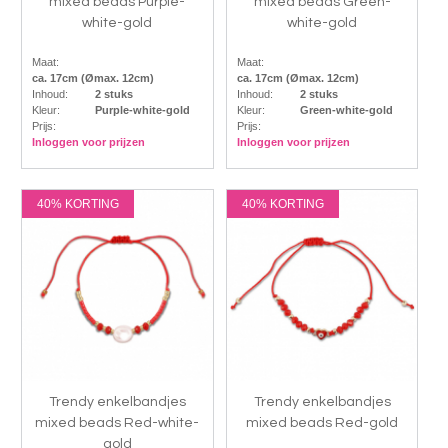
mixed beads Purple-
mixed beads Green-
white-gold
white-gold
Maat:
Maat:
ca. 17cm (Ømax. 12cm)
ca. 17cm (Ømax. 12cm)
Inhoud:
2 stuks
Inhoud:
2 stuks
Kleur:
Purple-white-gold
Kleur:
Green-white-gold
Prijs:
Prijs:
Inloggen voor prijzen
Inloggen voor prijzen
40% KORTING
40% KORTING
Trendy enkelbandjes
Trendy enkelbandjes
mixed beads Red-white-
mixed beads Red-gold
gold