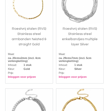
Roestvrij stalen (RVS)
Roestvrij stalen (RVS)
Stainless steel
Stainless steel
armbanden twisted &
enkelbandjes multiple
straight Gold
layer Silver
Maat:
Maat:
ca. 20cmx2mm (incl. 4cm
ca. 29cmx7mm (incl. 5cm
verlengketting)
verlengketting)
Inhoud:
1 stuk
Inhoud:
1 stuk
Kleur:
Gold
Kleur:
Silver
Prijs:
Prijs:
Inloggen voor prijzen
Inloggen voor prijzen