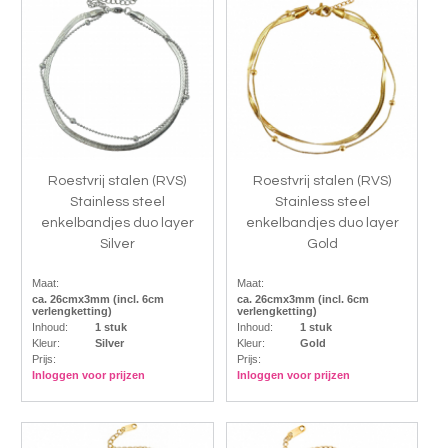
Roestvrij stalen (RVS)
Roestvrij stalen (RVS)
Stainless steel
Stainless steel
enkelbandjes duo layer
enkelbandjes duo layer
Silver
Gold
Maat:
Maat:
ca. 26cmx3mm (incl. 6cm
ca. 26cmx3mm (incl. 6cm
verlengketting)
verlengketting)
Inhoud:
1 stuk
Inhoud:
1 stuk
Kleur:
Silver
Kleur:
Gold
Prijs:
Prijs:
Inloggen voor prijzen
Inloggen voor prijzen