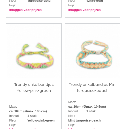
Kleur:
Turquoise-gold
Kleur:
White-gold
Prijs:
Prijs:
Inloggen voor prijzen
Inloggen voor prijzen
Trendy enkelbandjes
Trendy enkelbandjes Mint
Yellow-pink-green
turquoise-peach
Maat:
Maat:
ca. 16cm (Ømax. 10.5cm)
ca. 16cm (Ømax. 10.5cm)
Inhoud:
1 stuk
Inhoud:
1 stuk
Kleur:
Kleur:
Yellow-pink-green
Mint turquoise-peach
Prijs:
Prijs: