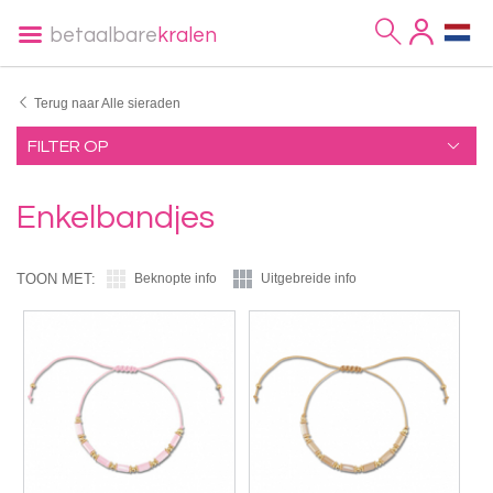
betaalbare
kralen
Terug naar Alle sieraden
FILTER OP
Enkelbandjes
TOON MET:
Beknopte info
Uitgebreide info