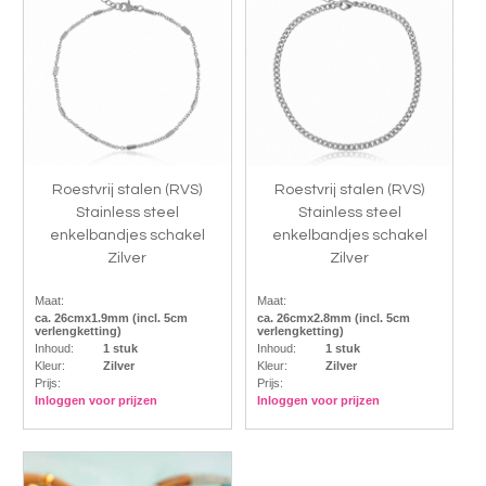
Roestvrij stalen (RVS)
Roestvrij stalen (RVS)
Stainless steel
Stainless steel
enkelbandjes schakel
enkelbandjes schakel
Zilver
Zilver
Maat:
Maat:
ca. 26cmx1.9mm (incl. 5cm
ca. 26cmx2.8mm (incl. 5cm
verlengketting)
verlengketting)
Inhoud:
1 stuk
Inhoud:
1 stuk
Kleur:
Zilver
Kleur:
Zilver
Prijs:
Prijs:
Inloggen voor prijzen
Inloggen voor prijzen