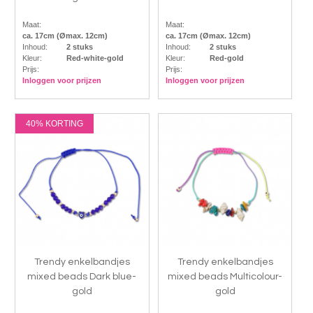
Maat:
Maat:
ca. 17cm (Ømax. 12cm)
ca. 17cm (Ømax. 12cm)
Inhoud:
2 stuks
Inhoud:
2 stuks
Kleur:
Red-white-gold
Kleur:
Red-gold
Prijs:
Prijs:
Inloggen voor prijzen
Inloggen voor prijzen
40% KORTING
Trendy enkelbandjes
Trendy enkelbandjes
mixed beads Dark blue-
mixed beads Multicolour-
gold
gold