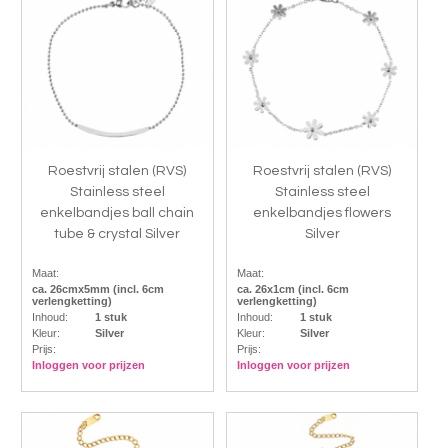
Roestvrij stalen (RVS)
Roestvrij stalen (RVS)
Stainless steel
Stainless steel
enkelbandjes ball chain
enkelbandjes flowers
tube & crystal Silver
Silver
Maat:
Maat:
ca. 26cmx5mm (incl. 6cm
ca. 26x1cm (incl. 6cm
verlengketting)
verlengketting)
Inhoud:
1 stuk
Inhoud:
1 stuk
Kleur:
Silver
Kleur:
Silver
Prijs:
Prijs:
Inloggen voor prijzen
Inloggen voor prijzen