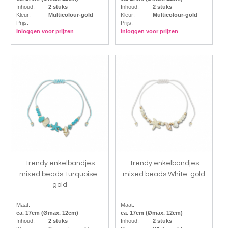
Inhoud:
2 stuks
Inhoud:
2 stuks
Kleur:
Multicolour-gold
Kleur:
Multicolour-gold
Prijs:
Prijs:
Inloggen voor prijzen
Inloggen voor prijzen
Trendy enkelbandjes
Trendy enkelbandjes
mixed beads Turquoise-
mixed beads White-gold
gold
Maat:
Maat:
ca. 17cm (Ømax. 12cm)
ca. 17cm (Ømax. 12cm)
Inhoud:
2 stuks
Inhoud:
2 stuks