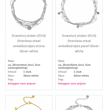
Roestvrij stalen (RVS)
Roestvrij stalen (RVS)
Stainless steel
Stainless steel
enkelbandjes stone
enkelbandjes pearl Silver-
Silver-white
white
Maat:
Maat:
ca. 25cmx4mm (incl. 5cm
ca. 25cmx5mm (incl. 5cm
verlengketting)
verlengketting)
Inhoud:
1 stuk
Inhoud:
1 stuk
Kleur:
Silver-white
Kleur:
Silver-white
Prijs:
Prijs:
Inloggen voor prijzen
Inloggen voor prijzen