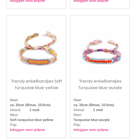
Inloggen voor prijzen
Inloggen voor prijzen
Trendy enkelbandjes Soft
Trendy enkelbandjes
turquoise blue-yellow
Turquoise blue-purple
Maat:
Maat:
ca. 16cm (Ømax. 10.5cm)
ca. 16cm (Ømax. 10.5cm)
Inhoud:
1 stuk
Inhoud:
1 stuk
Kleur:
Kleur:
Soft turquoise blue-yellow
Turquoise blue-purple
Prijs:
Prijs:
Inloggen voor prijzen
Inloggen voor prijzen