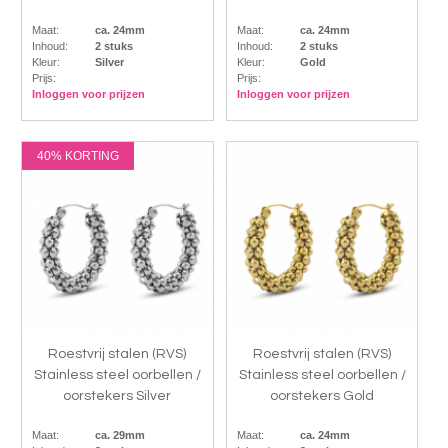
Maat:
ca. 24mm
Maat:
ca. 24mm
Inhoud:
2 stuks
Inhoud:
2 stuks
Kleur:
Silver
Kleur:
Gold
Prijs:
Prijs:
Inloggen voor prijzen
Inloggen voor prijzen
40% KORTING
Roestvrij stalen (RVS)
Roestvrij stalen (RVS)
Stainless steel oorbellen /
Stainless steel oorbellen /
oorstekers Silver
oorstekers Gold
Maat:
ca. 29mm
Maat:
ca. 24mm