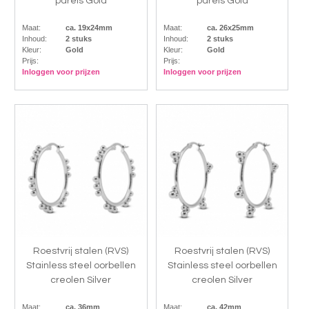
parels Gold
parels Gold
Maat:
ca. 19x24mm
Maat:
ca. 26x25mm
Inhoud:
2 stuks
Inhoud:
2 stuks
Kleur:
Gold
Kleur:
Gold
Prijs:
Prijs:
Inloggen voor prijzen
Inloggen voor prijzen
Roestvrij stalen (RVS)
Roestvrij stalen (RVS)
Stainless steel oorbellen
Stainless steel oorbellen
creolen Silver
creolen Silver
Maat:
ca. 36mm
Maat:
ca. 42mm