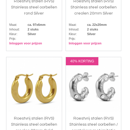
Roestvrij stalen (RVS)
Roestvrij stalen (RVS)
Stainless steel oorbellen
Stainless steel oorbellen
rond Silver
creolen 20mm Silver
Maat:
ca. 97x6mm
Maat:
ca. 22x20mm
Inhoud:
2 stuks
Inhoud:
2 stuks
Kleur:
Silver
Kleur:
Silver
Prijs:
Prijs:
Inloggen voor prijzen
Inloggen voor prijzen
40% KORTING
Roestvrij stalen (RVS)
Roestvrij stalen (RVS)
Stainless steel oorbellen
Stainless steel oorbellen /