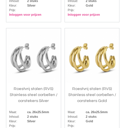
Inhoud:
2 stuks
Inhoud:
2 stuks
Kleur:
Silver
Kleur:
Gold
Prijs:
Prijs:
Inloggen voor prijzen
Inloggen voor prijzen
Roestvrij stalen (RVS)
Roestvrij stalen (RVS)
Stainless steel oorbellen /
Stainless steel oorbellen /
oorstekers Silver
oorstekers Gold
Maat:
ca. 26x25.5mm
Maat:
ca. 26x25.5mm
Inhoud:
2 stuks
Inhoud:
2 stuks
Kleur:
Silver
Kleur:
Gold
Prijs:
Prijs: