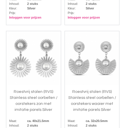
Inhoud:
2 stuks
Inhoud:
2 stuks
Kleur:
Silver
Kleur:
Silver
Prijs:
Prijs:
Inloggen voor prijzen
Inloggen voor prijzen
Roestvrij stalen (RVS)
Roestvrij stalen (RVS)
Stainless steel oorbellen /
Stainless steel oorbellen /
oorstekers zon met
oorstekers waaier met
imitatie parels Silver
imitatie parels Silver
Maat:
ca. 40x21.5mm
Maat:
ca. 32x20.5mm
Inhoud:
2 stuks
Inhoud:
2 stuks