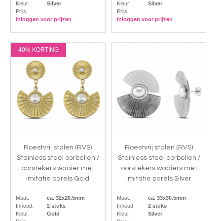
Kleur:
Silver
Kleur:
Silver
Prijs:
Prijs:
Inloggen voor prijzen
Inloggen voor prijzen
40% KORTING
Roestvrij stalen (RVS)
Roestvrij stalen (RVS)
Stainless steel oorbellen /
Stainless steel oorbellen /
oorstekers waaier met
oorstekers waaiers met
imitatie parels Gold
imitatie parels Silver
Maat:
ca. 32x20.5mm
Maat:
ca. 33x30.5mm
Inhoud:
2 stuks
Inhoud:
2 stuks
Kleur:
Gold
Kleur:
Silver