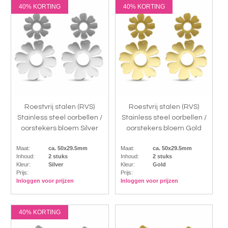
40% KORTING
40% KORTING
Roestvrij stalen (RVS)
Roestvrij stalen (RVS)
Stainless steel oorbellen /
Stainless steel oorbellen /
oorstekers bloem Silver
oorstekers bloem Gold
Maat:
ca. 50x29.5mm
Maat:
ca. 50x29.5mm
Inhoud:
2 stuks
Inhoud:
2 stuks
Kleur:
Silver
Kleur:
Gold
Prijs:
Prijs:
Inloggen voor prijzen
Inloggen voor prijzen
40% KORTING