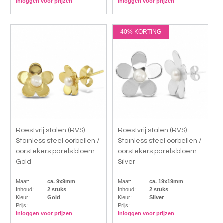
Inloggen voor prijzen
Inloggen voor prijzen
40% KORTING
Roestvrij stalen (RVS)
Roestvrij stalen (RVS)
Stainless steel oorbellen /
Stainless steel oorbellen /
oorstekers parels bloem
oorstekers parels bloem
Gold
Silver
Maat:
ca. 9x9mm
Maat:
ca. 19x19mm
Inhoud:
2 stuks
Inhoud:
2 stuks
Kleur:
Gold
Kleur:
Silver
Prijs:
Prijs:
Inloggen voor prijzen
Inloggen voor prijzen