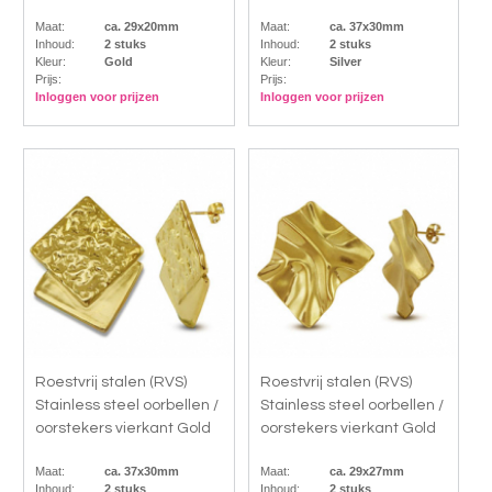
Maat:
ca. 29x20mm
Maat:
ca. 37x30mm
Inhoud:
2 stuks
Inhoud:
2 stuks
Kleur:
Gold
Kleur:
Silver
Prijs:
Prijs:
Inloggen voor prijzen
Inloggen voor prijzen
Roestvrij stalen (RVS)
Roestvrij stalen (RVS)
Stainless steel oorbellen /
Stainless steel oorbellen /
oorstekers vierkant Gold
oorstekers vierkant Gold
Maat:
ca. 37x30mm
Maat:
ca. 29x27mm
Inhoud:
2 stuks
Inhoud:
2 stuks