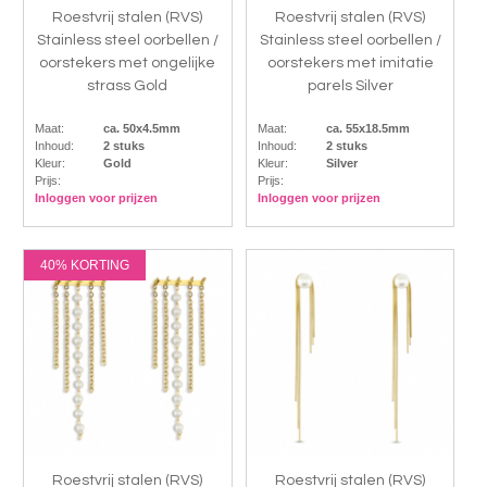
Roestvrij stalen (RVS)
Roestvrij stalen (RVS)
Stainless steel oorbellen /
Stainless steel oorbellen /
oorstekers met ongelijke
oorstekers met imitatie
strass Gold
parels Silver
Maat:
ca. 50x4.5mm
Maat:
ca. 55x18.5mm
Inhoud:
2 stuks
Inhoud:
2 stuks
Kleur:
Gold
Kleur:
Silver
Prijs:
Prijs:
Inloggen voor prijzen
Inloggen voor prijzen
40% KORTING
Roestvrij stalen (RVS)
Roestvrij stalen (RVS)