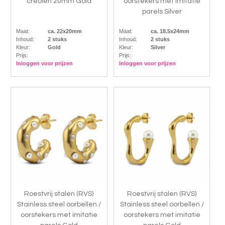
creolen 20mm Gold
oorstekers met imitatie
parels Silver
Maat:
ca. 22x20mm
Maat:
ca. 18.5x24mm
Inhoud:
2 stuks
Inhoud:
2 stuks
Kleur:
Gold
Kleur:
Silver
Prijs:
Prijs:
Inloggen voor prijzen
Inloggen voor prijzen
Roestvrij stalen (RVS)
Roestvrij stalen (RVS)
Stainless steel oorbellen /
Stainless steel oorbellen /
oorstekers met imitatie
oorstekers met imitatie