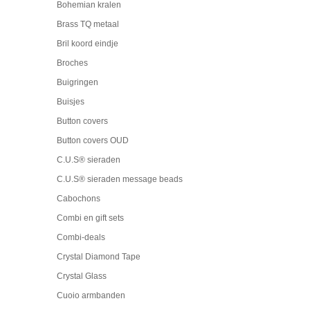
Bohemian kralen
Brass TQ metaal
Bril koord eindje
Broches
Buigringen
Buisjes
Button covers
Button covers OUD
C.U.S® sieraden
C.U.S® sieraden message beads
Cabochons
Combi en gift sets
Combi-deals
Crystal Diamond Tape
Crystal Glass
Cuoio armbanden