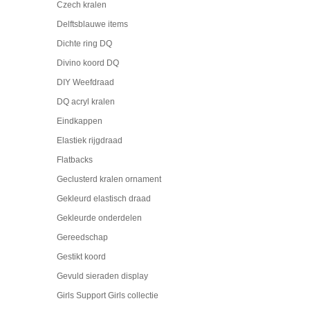
Czech kralen
Delftsblauwe items
Dichte ring DQ
Divino koord DQ
DIY Weefdraad
DQ acryl kralen
Eindkappen
Elastiek rijgdraad
Flatbacks
Geclusterd kralen ornament
Gekleurd elastisch draad
Gekleurde onderdelen
Gereedschap
Gestikt koord
Gevuld sieraden display
Girls Support Girls collectie