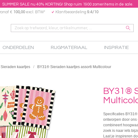
SUMMER SALE nu 40% KORTING! Shop ruim 1900 zomeritems in de sale.
vanaf €
100,00
excl. BTW*
Klantbeoordeling
9.4/10
ONDERDELEN
RIJGMATERIAAL
INSPIRATIE
Sieraden kaartjes
BY31® Sieraden kaartjes assorti Multicolour
BY31® Si
Multicol
Specificaties BY31® 
ontworpen door ons e
combineert hoogwaar
zoek is naar iets bij
Laat je inspireren do