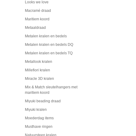
Looks we love
Macramé draad
Maritiem koord
Metaaldraad
Metalen kralen en bedels
Metalen kralen en bedels DQ
Metalen kralen en bedels TQ
Metallook kralen
Millefiori kralen
Miracle 3D kralen
Mix & Match sleutelhangers met
maritiem koord
Miyuki beading draad
Miyuki kralen
Moederdag items
Musthave ringen
Natuursteen kralen