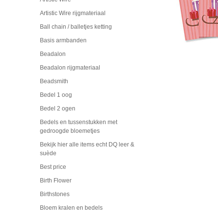
Artistic Wire rijgmateriaal
Ball chain / balletjes ketting
Basis armbanden
Beadalon
Beadalon rijgmateriaal
Beadsmith
Bedel 1 oog
Bedel 2 ogen
Bedels en tussenstukken met
gedroogde bloemetjes
Bekijk hier alle items echt DQ leer &
suède
Best price
Birth Flower
Birthstones
Bloem kralen en bedels