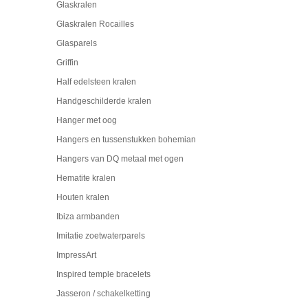
Glaskralen
Glaskralen Rocailles
Glasparels
Griffin
Half edelsteen kralen
Handgeschilderde kralen
Hanger met oog
Hangers en tussenstukken bohemian
Hangers van DQ metaal met ogen
Hematite kralen
Houten kralen
Ibiza armbanden
Imitatie zoetwaterparels
ImpressArt
Inspired temple bracelets
Jasseron / schakelketting