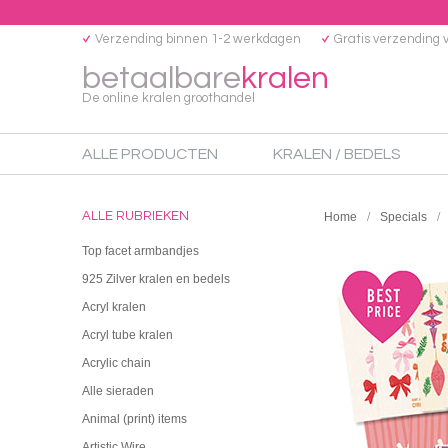
Verzending binnen 1-2 werkdagen
Gratis verzending 
betaalbare
kralen
De online kralen groothandel
ALLE PRODUCTEN
KRALEN / BEDELS
ALLE RUBRIEKEN
Home
Specials
Top facet armbandjes
925 Zilver kralen en bedels
Acryl kralen
Acryl tube kralen
Acrylic chain
Alle sieraden
Animal (print) items
Artistic Wire