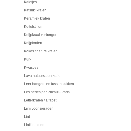
Kalotjes
Katsuki kralen
Keramiek kralen
Kettelstiften
Knijpkraal verberger
Knijpkralen
Kokos / nature kralen
Kurk
Kwastjes
Lava natuursteen kralen
Leer hangers en tussenstukken
Les perles par Puca® - Paris
Letterkralen / alfabet
Lijm voor sieraden
Lint
Lintklemmen