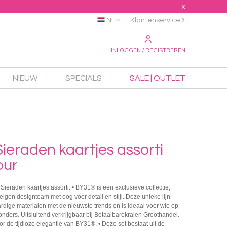
X
NL
Klantenservice
INLOGGEN / REGISTREREN
NIEUW
SPECIALS
SALE | OUTLET
eraden kaartjes assorti
our
Sieraden kaartjes assorti: • BY31® is een exclusieve collectie,
igen designteam met oog voor detail en stijl. Deze unieke lijn
dige materialen met de nieuwste trends en is ideaal voor wie op
zonders. Uitsluitend verkrijgbaar bij Betaalbarekralen Groothandel.
or de tijdloze elegantie van BY31®. • Deze set bestaat uit de