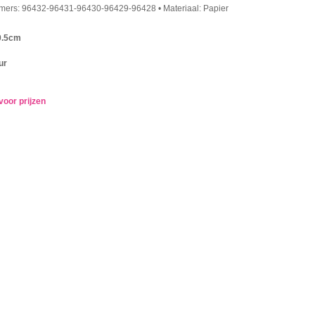
mers: 96432-96431-96430-96429-96428 • Materiaal: Papier
0.5cm
ur
voor prijzen