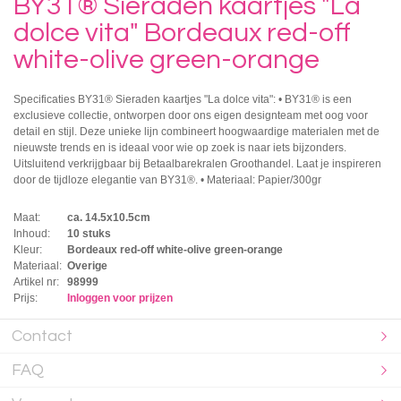
BY31® Sieraden kaartjes "La
dolce vita" Bordeaux red-off
white-olive green-orange
Specificaties BY31® Sieraden kaartjes "La dolce vita": • BY31® is een
exclusieve collectie, ontworpen door ons eigen designteam met oog voor
detail en stijl. Deze unieke lijn combineert hoogwaardige materialen met de
nieuwste trends en is ideaal voor wie op zoek is naar iets bijzonders.
Uitsluitend verkrijgbaar bij Betaalbarekralen Groothandel. Laat je inspireren
door de tijdloze elegantie van BY31®. • Materiaal: Papier/300gr
Maat:
ca. 14.5x10.5cm
Inhoud:
10 stuks
Kleur:
Bordeaux red-off white-olive green-orange
Materiaal:
Overige
Artikel nr:
98999
Prijs:
Inloggen voor prijzen
Contact
FAQ