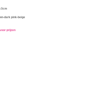
0.5cm
wn-dark pink-beige
voor prijzen