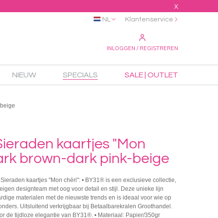
X
NL
Klantenservice
INLOGGEN / REGISTREREN
NIEUW
SPECIALS
SALE | OUTLET
-beige
ieraden kaartjes "Mon
ark brown-dark pink-beige
Sieraden kaartjes "Mon chéri": • BY31® is een exclusieve collectie,
igen designteam met oog voor detail en stijl. Deze unieke lijn
dige materialen met de nieuwste trends en is ideaal voor wie op
zonders. Uitsluitend verkrijgbaar bij Betaalbarekralen Groothandel.
oor de tijdloze elegantie van BY31®. • Materiaal: Papier/350gr