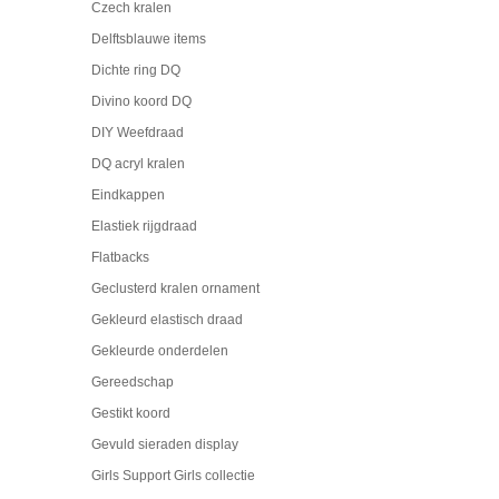
Czech kralen
Delftsblauwe items
Dichte ring DQ
Divino koord DQ
DIY Weefdraad
DQ acryl kralen
Eindkappen
Elastiek rijgdraad
Flatbacks
Geclusterd kralen ornament
Gekleurd elastisch draad
Gekleurde onderdelen
Gereedschap
Gestikt koord
Gevuld sieraden display
Girls Support Girls collectie