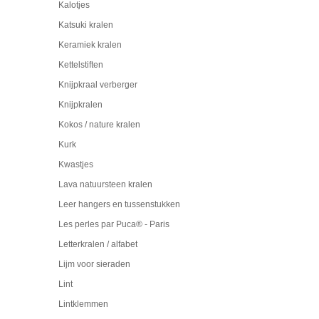
Kalotjes
Katsuki kralen
Keramiek kralen
Kettelstiften
Knijpkraal verberger
Knijpkralen
Kokos / nature kralen
Kurk
Kwastjes
Lava natuursteen kralen
Leer hangers en tussenstukken
Les perles par Puca® - Paris
Letterkralen / alfabet
Lijm voor sieraden
Lint
Lintklemmen