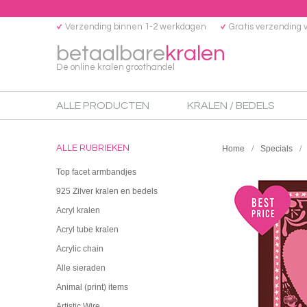
Verzending binnen 1-2 werkdagen
Gratis verzending 
betaalbare
kralen
De online kralen groothandel
ALLE PRODUCTEN
KRALEN / BEDELS
ALLE RUBRIEKEN
Home
Specials
Top facet armbandjes
925 Zilver kralen en bedels
Acryl kralen
Acryl tube kralen
Acrylic chain
Alle sieraden
Animal (print) items
Artistic Wire