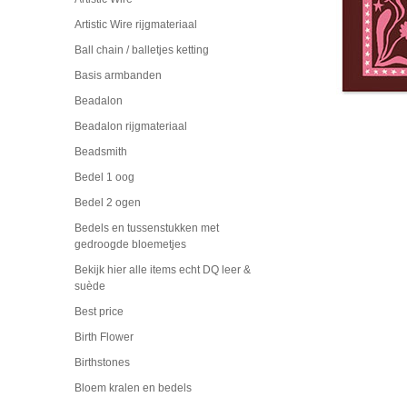
Artistic Wire rijgmateriaal
Ball chain / balletjes ketting
Basis armbanden
Beadalon
Beadalon rijgmateriaal
Beadsmith
Bedel 1 oog
Bedel 2 ogen
Bedels en tussenstukken met
gedroogde bloemetjes
Bekijk hier alle items echt DQ leer &
suède
Best price
Birth Flower
Birthstones
Bloem kralen en bedels