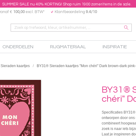
SUMMER SALE nu 40% KORTING! Shop ruim 1900 zomeritems in de sale.
vanaf €
100,00
excl. BTW*
Klantbeoordeling
9.4/10
ONDERDELEN
RIJGMATERIAAL
INSPIRATIE
Sieraden kaartjes
BY31® Sieraden kaartjes "Mon chéri" Dark brown-dark pink
BY31® S
chéri" D
Specificaties BY31® 
ontworpen door ons e
combineert hoogwaar
zoek is naar iets bij
Laat je inspireren d