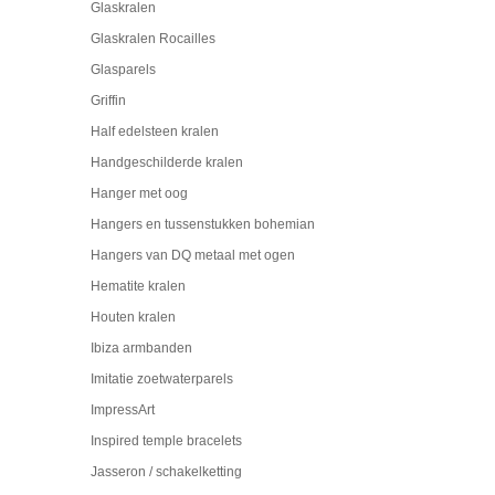
Glaskralen
Glaskralen Rocailles
Glasparels
Griffin
Half edelsteen kralen
Handgeschilderde kralen
Hanger met oog
Hangers en tussenstukken bohemian
Hangers van DQ metaal met ogen
Hematite kralen
Houten kralen
Ibiza armbanden
Imitatie zoetwaterparels
ImpressArt
Inspired temple bracelets
Jasseron / schakelketting