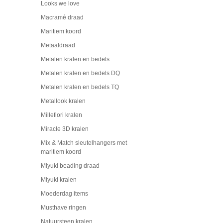
Looks we love
Macramé draad
Maritiem koord
Metaaldraad
Metalen kralen en bedels
Metalen kralen en bedels DQ
Metalen kralen en bedels TQ
Metallook kralen
Millefiori kralen
Miracle 3D kralen
Mix & Match sleutelhangers met
maritiem koord
Miyuki beading draad
Miyuki kralen
Moederdag items
Musthave ringen
Natuursteen kralen