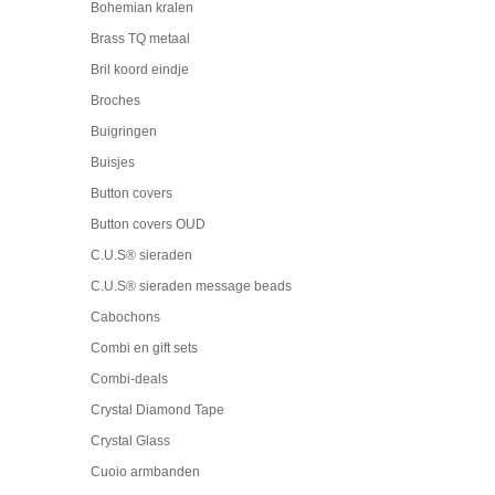
Bohemian kralen
Brass TQ metaal
Bril koord eindje
Broches
Buigringen
Buisjes
Button covers
Button covers OUD
C.U.S® sieraden
C.U.S® sieraden message beads
Cabochons
Combi en gift sets
Combi-deals
Crystal Diamond Tape
Crystal Glass
Cuoio armbanden