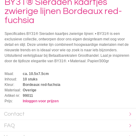
BY31® Sieraden kaartjes
zwierige lijnen Bordeaux red-
fuchsia
Specificaties BY31® Sieraden kaartjes zwierige lijnen: • BY31® is een
exclusieve collectie, ontworpen door ons eigen designteam met oog voor
detail en stijl. Deze unieke lijn combineert hoogwaardige materialen met de
nieuwste trends en is ideaal voor wie op zoek is naar iets bijzonders.
Uitsluitend verkrijgbaar bij Betaalbarekralen Groothandel. Laat je inspireren
door de tijdloze elegantie van BY31®. • Materiaal: Papier/300gr
Maat:
ca. 10.5x7.5cm
Inhoud:
10 stuks
Kleur:
Bordeaux red-fuchsia
Materiaal:
Overige
Artikel nr:
99011
Prijs:
Inloggen voor prijzen
Contact
FAQ