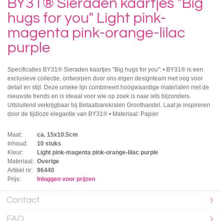
BY31® Sieraden kaartjes "Big
hugs for you" Light pink-
magenta pink-orange-lilac
purple
Specificaties BY31® Sieraden kaartjes "Big hugs for you": • BY31® is een
exclusieve collectie, ontworpen door ons eigen designteam met oog voor
detail en stijl. Deze unieke lijn combineert hoogwaardige materialen met de
nieuwste trends en is ideaal voor wie op zoek is naar iets bijzonders.
Uitsluitend verkrijgbaar bij Betaalbarekralen Groothandel. Laat je inspireren
door de tijdloze elegantie van BY31® • Materiaal: Papier
Maat:
ca. 15x10.5cm
Inhoud:
10 stuks
Kleur:
Light pink-magenta pink-orange-lilac purple
Materiaal:
Overige
Artikel nr:
96440
Prijs:
Inloggen voor prijzen
Contact
FAQ