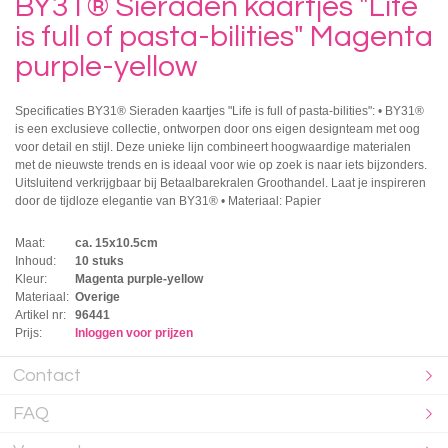
BY31® Sieraden kaartjes "Life
is full of pasta-bilities" Magenta
purple-yellow
Specificaties BY31® Sieraden kaartjes "Life is full of pasta-bilities": • BY31®
is een exclusieve collectie, ontworpen door ons eigen designteam met oog
voor detail en stijl. Deze unieke lijn combineert hoogwaardige materialen
met de nieuwste trends en is ideaal voor wie op zoek is naar iets bijzonders.
Uitsluitend verkrijgbaar bij Betaalbarekralen Groothandel. Laat je inspireren
door de tijdloze elegantie van BY31® • Materiaal: Papier
Maat:
ca. 15x10.5cm
Inhoud:
10 stuks
Kleur:
Magenta purple-yellow
Materiaal:
Overige
Artikel nr:
96441
Prijs:
Inloggen voor prijzen
Contact
FAQ