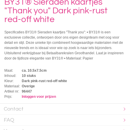
BY31® Sieraden kaartjes
"Thank you" Dark pink-rust
red-off white
Specificaties BY31® Sieraden kaartjes "Thank you": • BY31® is een
exclusieve collectie, ontworpen door ons eigen designteam met oog voor
detail en stijl. Deze unieke lijn combineert hoogwaardige materialen met de
nieuwste trends en is ideaal voor wie op zoek is naar iets bijzonders.
Uitsluitend verkrijgbaar bij Betaalbarekralen Groothandel. Laat je inspireren
door de tijdloze elegantie van BY31® • Materiaal: Papier
Maat:
ca. 10.5x7.5cm
Inhoud:
10 stuks
Kleur:
Dark pink-rust red-off white
Materiaal:
Overige
Artikel nr:
96447
Prijs:
Inloggen voor prijzen
Contact
FAQ