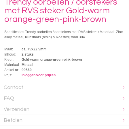
Trendy oorbellen / oorstekers
met RVS steker Gold-warm
orange-green-pink-brown
Specificaties Trendy oorbellen / oorstekers met RVS steker: • Materiaal: Zinc
alloy metaal, Kunsthars (resin) & Roestvrij staal 304
Maat:
ca. 75x22.5mm
Inhoud:
2 stuks
Kleur:
Gold-warm orange-green-pink-brown
Materiaal:
Metaal
Artikel nr:
99560
Prijs:
Inloggen voor prijzen
Contact
FAQ
Verzenden
Betalen