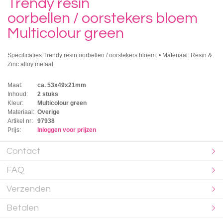
Trendy resin
oorbellen / oorstekers bloem
Multicolour green
Specificaties Trendy resin oorbellen / oorstekers bloem: • Materiaal: Resin &
Zinc alloy metaal
Maat:
ca. 53x49x21mm
Inhoud:
2 stuks
Kleur:
Multicolour green
Materiaal:
Overige
Artikel nr:
97938
Prijs:
Inloggen voor prijzen
Contact
FAQ
Verzenden
Betalen