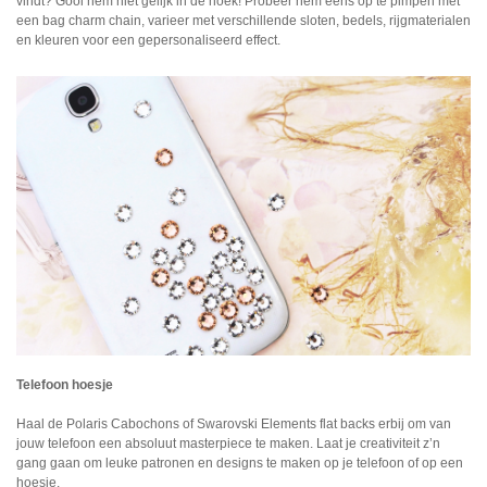
vindt? Gooi hem niet gelijk in de hoek! Probeer hem eens op te pimpen met
een bag charm chain, varieer met verschillende sloten, bedels, rijgmaterialen
en kleuren voor een gepersonaliseerd effect.
Telefoon hoesje
Haal de Polaris Cabochons of Swarovski Elements flat backs erbij om van
jouw telefoon een absoluut masterpiece te maken. Laat je creativiteit z’n
gang gaan om leuke patronen en designs te maken op je telefoon of op een
hoesje.