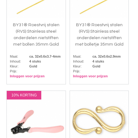
BY31® Roestvrij stalen
BY31® Roestvrij stalen
(RVS) Stainless steel
(RVS) Stainless steel
onderdelen nietstiften
onderdelen nietstiften
met bollen 35mm Gold
met bolletje 35mm Gold
Maat:
ca. 32x0.6x3.7-4mm
Maat:
ca. 32x0.6x2.9mm
Inhoud:
4 stuks
Inhoud:
4 stuks
Kleur:
Gold
Kleur:
Gold
Prijs:
Prijs:
Inloggen voor prijzen
Inloggen voor prijzen
10% KORTING