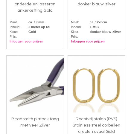
onderdelen jasseron
donker blauw-zilver
ankerketting Gold
Maat:
ca. 1.8mm
Maat:
ca. 12x6cm
Inhoud:
2 meter op rol
Inhoud:
1 stuk
Kleur:
Gold
Kleur:
donker blauw-zilver
Prijs:
Prijs:
Inloggen voor prijzen
Inloggen voor prijzen
Beadsmith platbek tang
Roestvrij stalen (RVS)
met veer Zilver
Stainless steel oorbellen
creolen ovaal Gold