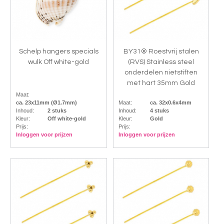
Schelp hangers specials
BY31® Roestvrij stalen
wulk Off white-gold
(RVS) Stainless steel
onderdelen nietstiften
met hart 35mm Gold
Maat:
ca. 23x11mm (Ø1.7mm)
Maat:
ca. 32x0.6x4mm
Inhoud:
2 stuks
Inhoud:
4 stuks
Kleur:
Off white-gold
Kleur:
Gold
Prijs:
Prijs:
Inloggen voor prijzen
Inloggen voor prijzen