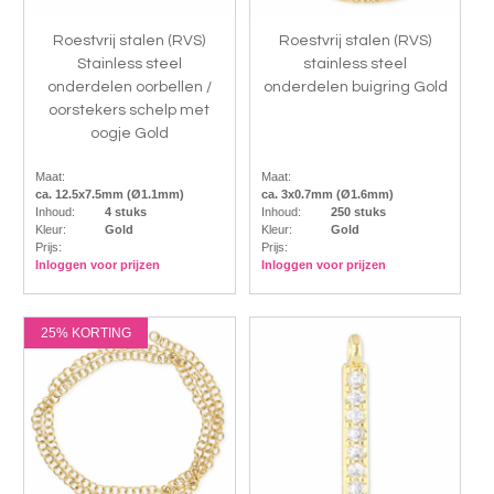
Roestvrij stalen (RVS)
Roestvrij stalen (RVS)
Stainless steel
stainless steel
onderdelen oorbellen /
onderdelen buigring Gold
oorstekers schelp met
oogje Gold
Maat:
Maat:
ca. 12.5x7.5mm (Ø1.1mm)
ca. 3x0.7mm (Ø1.6mm)
Inhoud:
4 stuks
Inhoud:
250 stuks
Kleur:
Gold
Kleur:
Gold
Prijs:
Prijs:
Inloggen voor prijzen
Inloggen voor prijzen
25% KORTING