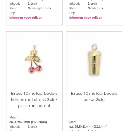
Inhoud:
1 stuk
Inhoud:
1 stuk
Kleur:
Gold-light pink
Kleur:
Gold-pink
Prijs:
Prijs:
Inloggen voor prijzen
Inloggen voor prijzen
Brass TQ metaal bedels
Brass TQ metaal bedels
kersen met strass Gold-
beker Gold
pink-transparent
Maat:
ca. 12x6.5mm (Ø2.,2mm)
Maat:
Inhoud:
1 stuk
ca. 25.5x11mm (Ø3.1mm)