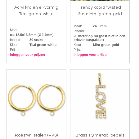
Acryl kralen ei-vormig
Trendy koord twisted
Teal green-white
3mm Mint green-gold
Maat:
ca. 3mm
Maat:
Inhoud:
ca. 18.5x13.5mm (Ø2.4mm)
20 meter op rol (past niet in een
Inhoud:
30 stuks
brievenbuspakket)
Kleur:
Teal green-white
Kleur:
Mint green-gold
Prijs:
Prijs:
Inloggen voor prijzen
Inloggen voor prijzen
Roestvrij stalen (RVS)
Brass TQ metaal bedels