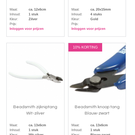
Maat:
ca. 12x6cm
Maat:
ca. 20x15mm
Inhoud:
1 stuk
Inhoud:
4 stuks
Kleur:
Zilver
Kleur:
Gold
Prijs:
Prijs:
Inloggen voor prijzen
Inloggen voor prijzen
10% KORTING
Beadsmith zijkniptang
Beadsmith knoop tang
Wit-zilver
Blauw-zwart
Maat:
ca. 13x6cm
Maat:
ca. 13x6cm
Inhoud:
1 stuk
Inhoud:
1 stuk
Kleur:
Wit-zilver
Kleur:
Blauw-zwart