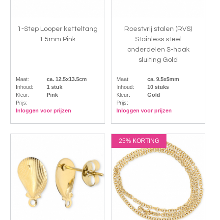
1-Step Looper ketteltang
Roestvrij stalen (RVS)
1.5mm Pink
Stainless steel
onderdelen S-haak
sluiting Gold
Maat:
ca. 12.5x13.5cm
Maat:
ca. 9.5x5mm
Inhoud:
1 stuk
Inhoud:
10 stuks
Kleur:
Pink
Kleur:
Gold
Prijs:
Prijs:
Inloggen voor prijzen
Inloggen voor prijzen
25% KORTING