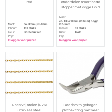
red
onderdelen smart bead
stopper met oogje Gold
Maat:
ca. 13.5x10mm (Ø3mm) oogje
Maat:
ca. 3mm (Ø0.8mm
Ø2.9mm
Inhoud:
110 stuks
Inhoud:
10 stuks
Kleur:
Bordeaux red
Kleur:
Gold
Prijs:
Prijs:
Inloggen voor prijzen
Inloggen voor prijzen
Roestvrij stalen (RVS)
Beadsmith gebogen
Stainless steel
platbek tang met veer