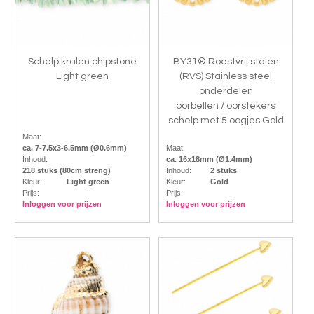
Schelp kralen chipstone
BY31® Roestvrij stalen
Light green
(RVS) Stainless steel
onderdelen
oorbellen / oorstekers
schelp met 5 oogjes Gold
Maat:
ca. 7-7.5x3-6.5mm (Ø0.6mm)
Maat:
Inhoud:
ca. 16x18mm (Ø1.4mm)
218 stuks (80cm streng)
Inhoud:
2 stuks
Kleur:
Light green
Kleur:
Gold
Prijs:
Prijs:
Inloggen voor prijzen
Inloggen voor prijzen