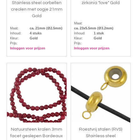
Stainless steel oorbellen
zirkonia "love" Gold
creolen met oogje 21mm
Gold
Maat:
Maat:
ca. 21mm (Ø2.5mm)
ca. 23x5.5mm (Ø3.2mm)
Inhoud:
4 stuks
Inhoud:
1 stuk
Kleur:
Gold
Kleur:
Gold
Prijs:
Prijs:
Inloggen voor prijzen
Inloggen voor prijzen
Natuursteen kralen 3mm
Roestvrij stalen (RVS)
facet geslepen Bordeaux
Stainless steel