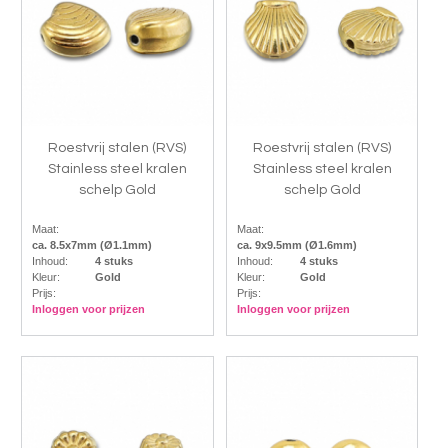
Roestvrij stalen (RVS)
Roestvrij stalen (RVS)
Stainless steel kralen
Stainless steel kralen
schelp Gold
schelp Gold
Maat:
Maat:
ca. 8.5x7mm (Ø1.1mm)
ca. 9x9.5mm (Ø1.6mm)
Inhoud:
4 stuks
Inhoud:
4 stuks
Kleur:
Gold
Kleur:
Gold
Prijs:
Prijs:
Inloggen voor prijzen
Inloggen voor prijzen