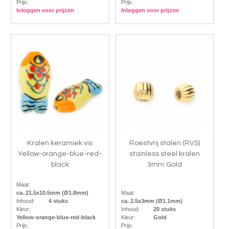
Prijs:
Prijs:
Inloggen voor prijzen
Inloggen voor prijzen
Kralen keramiek vis
Roestvrij stalen (RVS)
Yellow-orange-blue-red-
stainless steel kralen
black
3mm Gold
Maat:
ca. 21.5x10.5mm (Ø1.8mm)
Maat:
Inhoud:
4 stuks
ca. 2.5x3mm (Ø1.1mm)
Kleur:
Inhoud:
20 stuks
Yellow-orange-blue-red-black
Kleur:
Gold
Prijs:
Prijs: