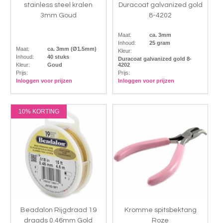
stainless steel kralen
Duracoat galvanized gold
3mm Goud
8-4202
Maat:
ca. 3mm
Inhoud:
25 gram
Maat:
ca. 3mm (Ø1.5mm)
Kleur:
Inhoud:
40 stuks
Duracoat galvanized gold 8-
Kleur:
Goud
4202
Prijs:
Prijs:
Inloggen voor prijzen
Inloggen voor prijzen
10% KORTING
Beadalon Rijgdraad 19
Kromme spitsbektang
draads 0.46mm Gold
Roze