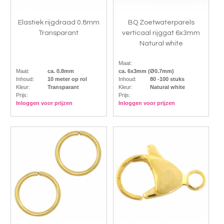
Elastiek rijgdraad 0.8mm
BQ Zoetwaterparels
Transparant
verticaal rijggat 6x3mm
Natural white
Maat:
Maat:
ca. 0.8mm
ca. 6x3mm (Ø0.7mm)
Inhoud:
10 meter op rol
Inhoud:
80 -100 stuks
Kleur:
Transparant
Kleur:
Natural white
Prijs:
Prijs:
Inloggen voor prijzen
Inloggen voor prijzen