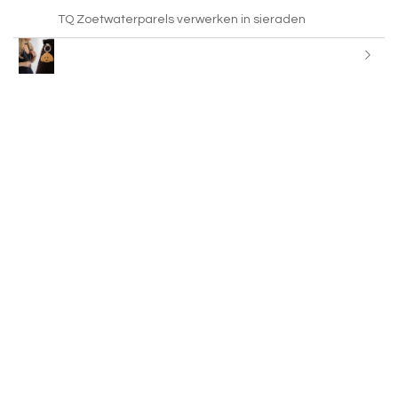
TQ Zoetwaterparels verwerken in sieraden
Kralenaccessoires uit India voor jouw collectie
Statement kettingen maken met leer koord
Inspiratie tijd met BY31® Eco-brass metaal bedels
Sealife broches voor je tas, blazer en schoenen