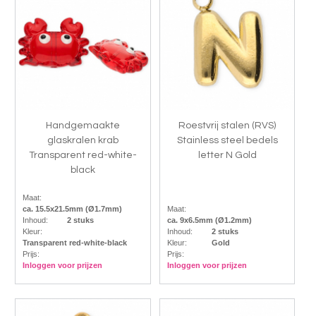
Handgemaakte
Roestvrij stalen (RVS)
glaskralen krab
Stainless steel bedels
Transparent red-white-
letter N Gold
black
Maat:
ca. 15.5x21.5mm (Ø1.7mm)
Maat:
Inhoud:
2 stuks
ca. 9x6.5mm (Ø1.2mm)
Kleur:
Inhoud:
2 stuks
Transparent red-white-black
Kleur:
Gold
Prijs:
Prijs:
Inloggen voor prijzen
Inloggen voor prijzen