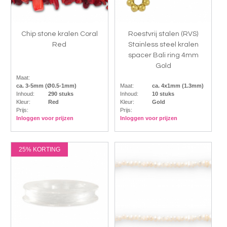
Chip stone kralen Coral
Roestvrij stalen (RVS)
Red
Stainless steel kralen
spacer Bali ring 4mm
Gold
Maat:
ca. 3-5mm (Ø0.5-1mm)
Maat:
ca. 4x1mm (1.3mm)
Inhoud:
290 stuks
Inhoud:
10 stuks
Kleur:
Red
Kleur:
Gold
Prijs:
Prijs:
Inloggen voor prijzen
Inloggen voor prijzen
25% KORTING