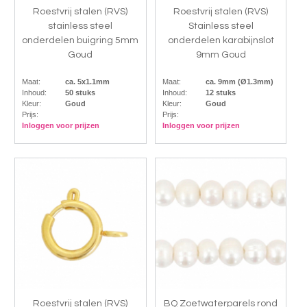
Roestvrij stalen (RVS)
Roestvrij stalen (RVS)
stainless steel
Stainless steel
onderdelen buigring 5mm
onderdelen karabijnslot
Goud
9mm Goud
Maat:
ca. 5x1.1mm
Maat:
ca. 9mm (Ø1.3mm)
Inhoud:
50 stuks
Inhoud:
12 stuks
Kleur:
Goud
Kleur:
Goud
Prijs:
Prijs:
Inloggen voor prijzen
Inloggen voor prijzen
Roestvrij stalen (RVS)
BQ Zoetwaterparels rond