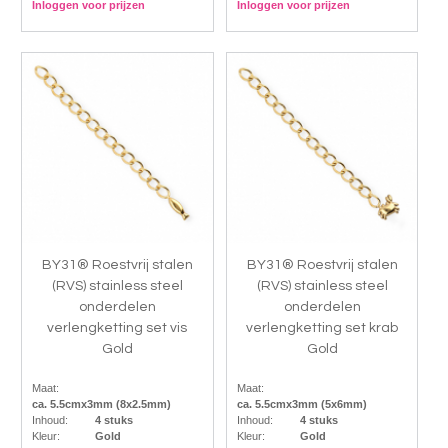
Inloggen voor prijzen
Inloggen voor prijzen
BY31® Roestvrij stalen
BY31® Roestvrij stalen
(RVS) stainless steel
(RVS) stainless steel
onderdelen
onderdelen
verlengketting set vis
verlengketting set krab
Gold
Gold
Maat:
Maat:
ca. 5.5cmx3mm (8x2.5mm)
ca. 5.5cmx3mm (5x6mm)
Inhoud:
4 stuks
Inhoud:
4 stuks
Kleur:
Gold
Kleur:
Gold