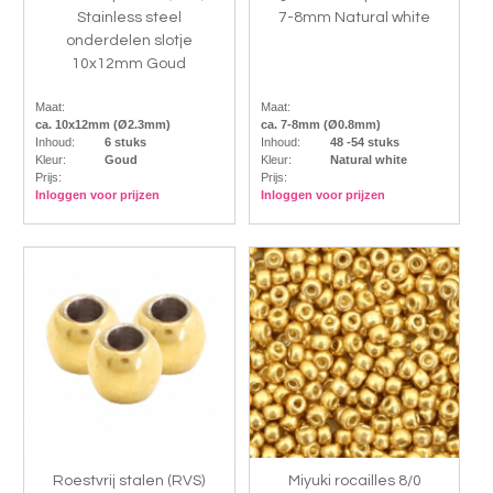
Stainless steel
7-8mm Natural white
onderdelen slotje
10x12mm Goud
Maat:
Maat:
ca. 10x12mm (Ø2.3mm)
ca. 7-8mm (Ø0.8mm)
Inhoud:
6 stuks
Inhoud:
48 -54 stuks
Kleur:
Goud
Kleur:
Natural white
Prijs:
Prijs:
Inloggen voor prijzen
Inloggen voor prijzen
Roestvrij stalen (RVS)
Miyuki rocailles 8/0