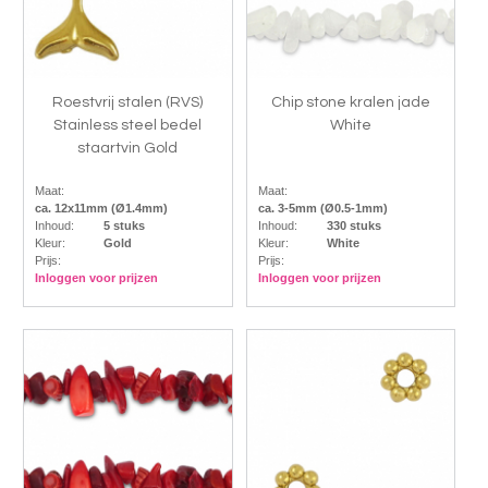
Roestvrij stalen (RVS)
Chip stone kralen jade
Stainless steel bedel
White
staartvin Gold
Maat:
Maat:
ca. 12x11mm (Ø1.4mm)
ca. 3-5mm (Ø0.5-1mm)
Inhoud:
5 stuks
Inhoud:
330 stuks
Kleur:
Gold
Kleur:
White
Prijs:
Prijs:
Inloggen voor prijzen
Inloggen voor prijzen