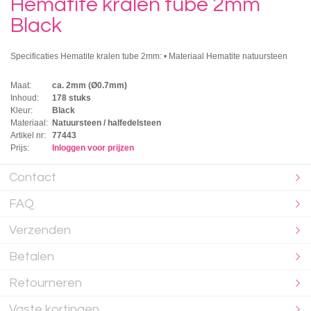
Hematite kralen tube 2mm
Black
Specificaties Hematite kralen tube 2mm: • Materiaal Hematite natuursteen
Maat:
ca. 2mm (Ø0.7mm)
Inhoud:
178 stuks
Kleur:
Black
Materiaal:
Natuursteen / halfedelsteen
Artikel nr:
77443
Prijs:
Inloggen voor prijzen
Contact
FAQ
Verzenden
Betalen
Retourneren
Vaste kortingen