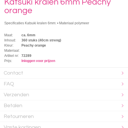
Katsuki kralen 6mm Peachy
orange
Specificaties Katsuki kralen 6mm: • Materiaal polymeer
Maat:
ca. 6mm
Inhoud:
360 stuks (40cm streng)
Kleur:
Peachy orange
Materiaal:
Artikel nr:
72289
Prijs:
Inloggen voor prijzen
Contact
FAQ
Verzenden
Betalen
Retourneren
Vaste kortingen