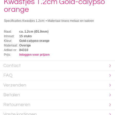
Kwastjes 1.2cm Gold-calypso
orange
Specificaties Kwastjes 1.2cm: • Materiaal brass metaal en katoen
Maat:
ca. 1.2cm (Ø1.9mm)
Inhoud:
15 stuks
Kleur:
Gold-calypso orange
Materiaal:
Overige
Artikel nr:
84310
Prijs:
Inloggen voor prijzen
Contact
FAQ
Verzenden
Betalen
Retourneren
Vaste kortingen