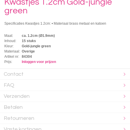
Kwastjes 1.2cm Gold-jungle
green
Specificaties Kwastjes 1.2cm: • Materiaal brass metaal en katoen
Maat:
ca. 1.2cm (Ø1.9mm)
Inhoud:
15 stuks
Kleur:
Gold-jungle green
Materiaal:
Overige
Artikel nr:
84304
Prijs:
Inloggen voor prijzen
Contact
FAQ
Verzenden
Betalen
Retourneren
Vaste kortingen