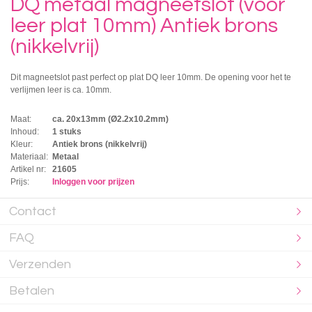
DQ metaal magneetslot (voor
leer plat 10mm) Antiek brons
(nikkelvrij)
Dit magneetslot past perfect op plat DQ leer 10mm. De opening voor het te
verlijmen leer is ca. 10mm.
Maat:
ca. 20x13mm (Ø2.2x10.2mm)
Inhoud:
1 stuks
Kleur:
Antiek brons (nikkelvrij)
Materiaal:
Metaal
Artikel nr:
21605
Prijs:
Inloggen voor prijzen
Contact
FAQ
Verzenden
Betalen