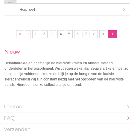
Haarset
1
2
3
4
5
6
7
8
9
10
Nieuw
Betaalbarekralen heeft altijd de nieuwste kralen en andere sieraad
onderdelen in het
assortiment
.
Wij voegen wekelijks nieuwe artikelen toe, zo
heb je altijd voldoende keuze en blijf je op de hoogte van de laatste
sieradentrends! Wij zijn constant bezig met het opsporen van de nieuwste
trends. Hierdoor is onze collectie altijd on-trend.
Contact
FAQ
Verzenden