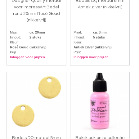
Designer Quality metaal
Bedels DQ metaal 8mm
voor ImpressArt Bedel
Antiek zilver (nikkelvrij)
rond 20mm Rosé Goud
(nikkelvrij)
Maat:
ca. 20mm
Maat:
ca. 8mm
Inhoud:
2 stuks
Inhoud:
5 stuks
Kleur:
Kleur:
Rosé Goud (nikkelvrij)
Antiek zilver (nikkelvrij)
Prijs:
Prijs:
Inloggen voor prijzen
Inloggen voor prijzen
Bedels DQ metaal 8mm
Bekijk ook onze collectie