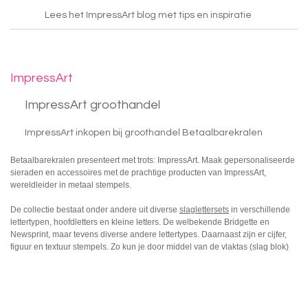
Lees het ImpressArt blog met tips en inspiratie
ImpressArt
ImpressArt groothandel
ImpressArt inkopen bij groothandel Betaalbarekralen
Betaalbarekralen presenteert met trots: ImpressArt. Maak gepersonaliseerde
sieraden en accessoires met de prachtige producten van ImpressArt,
wereldleider in metaal stempels.
De collectie bestaat onder andere uit diverse
slaglettersets
in verschillende
lettertypen, hoofdletters en kleine letters. De welbekende Bridgette en
Newsprint, maar tevens diverse andere lettertypes. Daarnaast zijn er cijfer,
figuur en textuur stempels. Zo kun je door middel van de vlaktas (slag blok)
en de ergonomische hamer namen of initialen stempelen, je merknaam, een
jaartal zoals een geboortedatum, maar ook figuren en patronen. De
mogelijkheden zijn werkelijk eindeloos. Bekijk ook zeker wat wij maakten
met de producten van ImpressArt op onze
inspiratiepagina
.