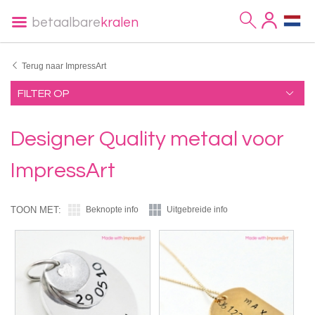
betaalbare
kralen
Terug naar ImpressArt
FILTER OP
Designer Quality metaal voor
ImpressArt
TOON MET:
Beknopte info
Uitgebreide info