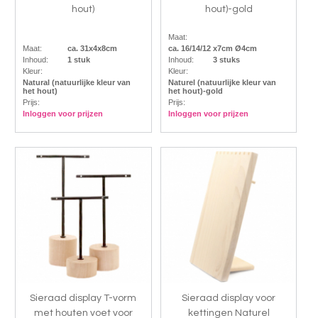
hout)
hout)-gold
Maat:
Maat:
ca. 31x4x8cm
ca. 16/14/12 x7cm Ø4cm
Inhoud:
1 stuk
Inhoud:
3 stuks
Kleur:
Kleur:
Natural (natuurlijke kleur van
Naturel (natuurlijke kleur van
het hout)
het hout)-gold
Prijs:
Prijs:
Inloggen voor prijzen
Inloggen voor prijzen
Sieraad display T-vorm
Sieraad display voor
met houten voet voor
kettingen Naturel