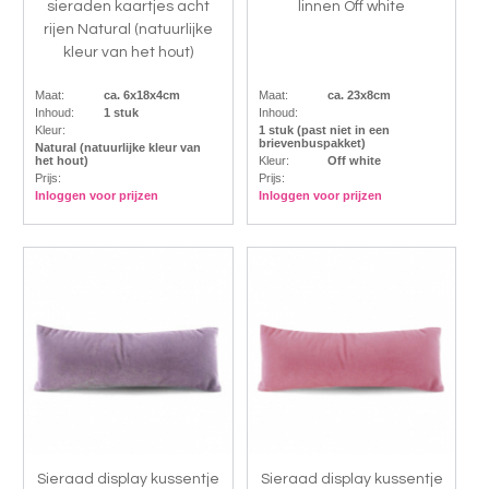
sieraden kaartjes acht
linnen Off white
rijen Natural (natuurlijke
kleur van het hout)
Maat:
ca. 6x18x4cm
Maat:
ca. 23x8cm
Inhoud:
1 stuk
Inhoud:
Kleur:
1 stuk (past niet in een
brievenbuspakket)
Natural (natuurlijke kleur van
het hout)
Kleur:
Off white
Prijs:
Prijs:
Inloggen voor prijzen
Inloggen voor prijzen
Sieraad display kussentje
Sieraad display kussentje