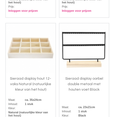
het hout)
het hout)
Prijs:
Prijs:
Inloggen voor prijzen
Inloggen voor prijzen
Sieraad display hout 12-
Sieraad display oorbel
vaks Natural (natuurlijke
double metaal met
kleur van het hout)
houten voet Black
Maat:
ca. 35x24cm
Inhoud:
1 stuk
Maat:
ca. 23x21cm
Kleur:
Inhoud:
1 stuk
Natural (natuurlijke kleur van
het hout)
Kleur:
Black