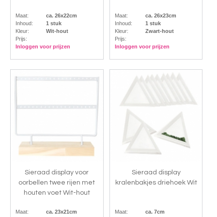
Maat:
ca. 26x22cm
Maat:
ca. 26x23cm
Inhoud:
1 stuk
Inhoud:
1 stuk
Kleur:
Wit-hout
Kleur:
Zwart-hout
Prijs:
Prijs:
Inloggen voor prijzen
Inloggen voor prijzen
Sieraad display voor
Sieraad display
oorbellen twee rijen met
kralenbakjes driehoek Wit
houten voet Wit-hout
Maat:
ca. 23x21cm
Maat:
ca. 7cm