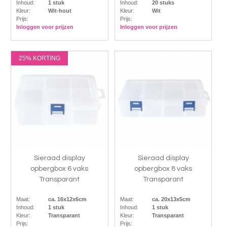
Inhoud:
1 stuk
Inhoud:
20 stuks
Kleur:
Wit-hout
Kleur:
Wit
Prijs:
Prijs:
Inloggen voor prijzen
Inloggen voor prijzen
25% KORTING
Sieraad display
Sieraad display
opbergbox 6 vaks
opbergbox 8 vaks
Transparant
Transparant
Maat:
ca. 16x12x6cm
Maat:
ca. 20x13x5cm
Inhoud:
1 stuk
Inhoud:
1 stuk
Kleur:
Transparant
Kleur:
Transparant
Prijs:
Prijs: