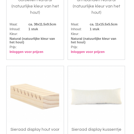
oorbellen Natural
armbanden Natural
(natuurlijke kleur van het
(natuurlijke kleur van het
hout)
hout)
Maat:
ca. 38x11.5x9.5cm
Maat:
ca. 11x15.5x5.5cm
Inhoud:
1 stuk
Inhoud:
1 stuk
Kleur:
Kleur:
Natural (natuurlijke kleur van
Natural (natuurlijke kleur van
het hout)
het hout)
Prijs:
Prijs:
Inloggen voor prijzen
Inloggen voor prijzen
Sieraad display hout voor
Sieraad display kussentje