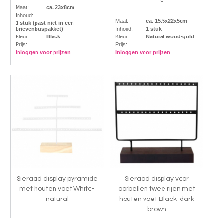
Maat:
ca. 23x8cm
Inhoud:
Maat:
ca. 15.5x22x5cm
1 stuk (past niet in een
brievenbuspakket)
Inhoud:
1 stuk
Kleur:
Black
Kleur:
Natural wood-gold
Prijs:
Prijs:
Inloggen voor prijzen
Inloggen voor prijzen
Sieraad display pyramide
Sieraad display voor
met houten voet White-
oorbellen twee rijen met
natural
houten voet Black-dark
brown