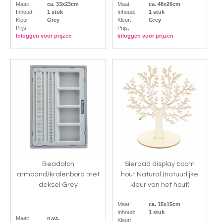
Maat:
ca. 33x23cm
Maat:
ca. 48x26cm
Inhoud:
1 stuk
Inhoud:
1 stuk
Kleur:
Grey
Kleur:
Grey
Prijs:
Prijs:
Inloggen voor prijzen
Inloggen voor prijzen
Beadalon
Sieraad display boom
armband/kralenbord met
hout Natural (natuurlijke
deksel Grey
kleur van het hout)
Maat:
ca. 15x15cm
Inhoud:
1 stuk
Maat:
n.v.t.
Kleur: