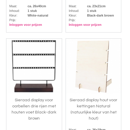
Maat:
ca. 26x40cm
Maat:
ca. 23x21cm
Inhoud:
1 stuk
Inhoud:
1 stuk
Kleur:
White-natural
Kleur:
Black-dark brown
Prijs:
Prijs:
Inloggen voor prijzen
Inloggen voor prijzen
Sieraad display voor
Sieraad display hout voor
oorbellen drie rijen met
kettingen Natural
houten voet Black-dark
(natuurlijke kleur van het
brown
hout)
Maat:
ca. 26x19cm