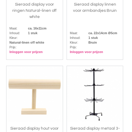
Sieraad display voor
Sieraad display linnen
ringen Natural-linen off
voor armbandjes Bruin
white
Maat:
ca. 16x11cm
Inhoud:
1 stuk
Maat:
ca. 22x14cm Ø5cm
Kleur:
Inhoud:
1 stuk
Natural-linen off white
Kleur:
Bruin
Prijs:
Prijs:
Inloggen voor prijzen
Inloggen voor prijzen
Sieraad display hout voor
Sieraad display metaal 3-