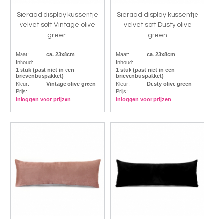
Sieraad display kussentje
Sieraad display kussentje
velvet soft Vintage olive
velvet soft Dusty olive
green
green
Maat:
ca. 23x8cm
Maat:
ca. 23x8cm
Inhoud:
Inhoud:
1 stuk (past niet in een
1 stuk (past niet in een
brievenbuspakket)
brievenbuspakket)
Kleur:
Vintage olive green
Kleur:
Dusty olive green
Prijs:
Prijs:
Inloggen voor prijzen
Inloggen voor prijzen