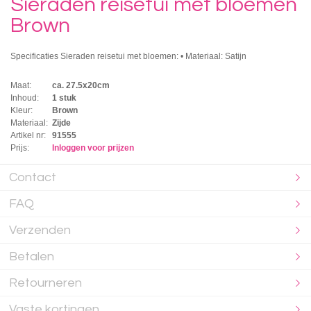
Sieraden reisetui met bloemen
Brown
Specificaties Sieraden reisetui met bloemen: • Materiaal: Satijn
Maat:
ca. 27.5x20cm
Inhoud:
1 stuk
Kleur:
Brown
Materiaal:
Zijde
Artikel nr:
91555
Prijs:
Inloggen voor prijzen
Contact
FAQ
Verzenden
Betalen
Retourneren
Vaste kortingen