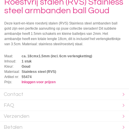
Roestvrij stalen (RVS) Stainless
steel armbanden ball Goud
Deze kant-en-klare roestvrij stalen (RVS) Stainless steel armbanden ball
gold zijn een perfecte aanvulling op jouw collectie sieraden! Dit subtiele
armbandje heeft 1.5mm schakels en kleine balletjes van 2mm. Het
armbandje heeft een totale lengte 18cm, dit is inclusief het verlengkettinkje
van 3.5cm. Materiaal: stainless steel/roestvrij staal.
Maat:
ca. 18cmx1.5mm (incl. 6cm verlengketting)
Inhoud:
1 stuk
Kleur:
Goud
Materiaal:
Stainless steel (RVS)
Artikel nr:
55474
Prijs:
Inloggen voor prijzen
Contact
FAQ
Verzenden
Betalen