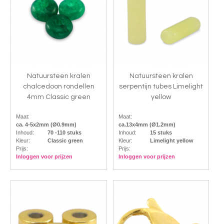
Natuursteen kralen
Natuursteen kralen
chalcedoon rondellen
serpentijn tubes Limelight
4mm Classic green
yellow
Maat:
Maat:
ca. 4-5x2mm (Ø0.9mm)
ca.13x4mm (Ø1.2mm)
Inhoud:
70 -110 stuks
Inhoud:
15 stuks
Kleur:
Classic green
Kleur:
Limelight yellow
Prijs:
Prijs:
Inloggen voor prijzen
Inloggen voor prijzen