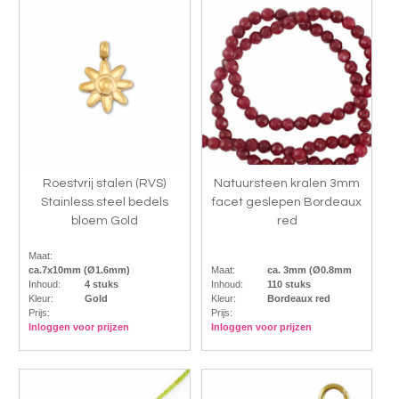
Roestvrij stalen (RVS)
Natuursteen kralen 3mm
Stainless steel bedels
facet geslepen Bordeaux
bloem Gold
red
Maat:
ca.7x10mm (Ø1.6mm)
Maat:
ca. 3mm (Ø0.8mm
Inhoud:
4 stuks
Inhoud:
110 stuks
Kleur:
Gold
Kleur:
Bordeaux red
Prijs:
Prijs:
Inloggen voor prijzen
Inloggen voor prijzen