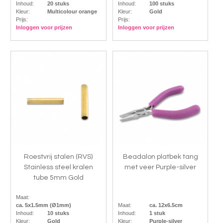
Inhoud:
20 stuks
Inhoud:
100 stuks
Kleur:
Multicolour orange
Kleur:
Gold
Prijs:
Prijs:
Inloggen voor prijzen
Inloggen voor prijzen
Roestvrij stalen (RVS)
Beadalon platbek tang
Stainless steel kralen
met veer Purple-silver
tube 5mm Gold
Maat:
ca. 5x1.5mm (Ø1mm)
Maat:
ca. 12x6.5cm
Inhoud:
10 stuks
Inhoud:
1 stuk
Kleur:
Gold
Kleur:
Purple-silver