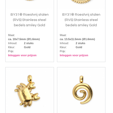
BY31® Roestvrij stalen
BY31® Roestvrij stalen
(RVS) Stainless steel
(RVS) Stainless steel
bedels smiley Gold
bedels smiley Gold
Maat:
Maat:
ca. 10x7.5mm (Ø1.6mm)
ca. 13.5x11.5mm (Ø1.6mm)
Inhoud:
2 stuks
Inhoud:
2 stuks
Kleur:
Gold
Kleur:
Gold
Prijs:
Prijs:
Inloggen voor prijzen
Inloggen voor prijzen