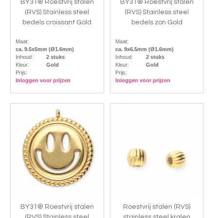
BY31® Roestvrij stalen
BY31® Roestvrij stalen
(RVS) Stainless steel
(RVS) Stainless steel
bedels croissant Gold
bedels zon Gold
Maat:
Maat:
ca. 9.5x5mm (Ø1.6mm)
ca. 9x6.5mm (Ø1.6mm)
Inhoud:
2 stuks
Inhoud:
2 stuks
Kleur:
Gold
Kleur:
Gold
Prijs:
Prijs:
Inloggen voor prijzen
Inloggen voor prijzen
BY31® Roestvrij stalen
Roestvrij stalen (RVS)
(RVS) Stainless steel
stainless steel kralen