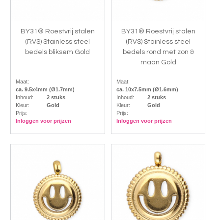
BY31® Roestvrij stalen
BY31® Roestvrij stalen
(RVS) Stainless steel
(RVS) Stainless steel
bedels bliksem Gold
bedels rond met zon &
maan Gold
Maat:
Maat:
ca. 9.5x4mm (Ø1.7mm)
ca. 10x7.5mm (Ø1.6mm)
Inhoud:
2 stuks
Inhoud:
2 stuks
Kleur:
Gold
Kleur:
Gold
Prijs:
Prijs:
Inloggen voor prijzen
Inloggen voor prijzen