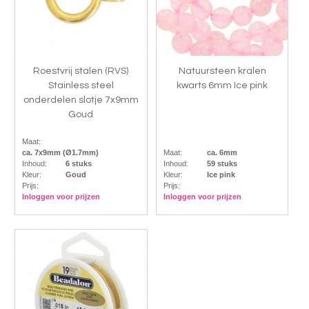
Roestvrij stalen (RVS)
Natuursteen kralen
Stainless steel
kwarts 6mm Ice pink
onderdelen slotje 7x9mm
Goud
Maat:
ca. 7x9mm (Ø1.7mm)
Maat:
ca. 6mm
Inhoud:
6 stuks
Inhoud:
59 stuks
Kleur:
Goud
Kleur:
Ice pink
Prijs:
Prijs:
Inloggen voor prijzen
Inloggen voor prijzen