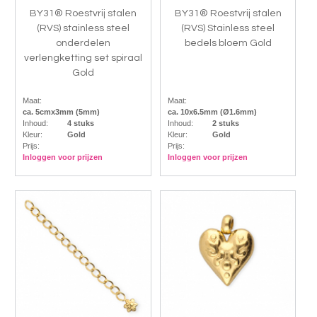
BY31® Roestvrij stalen
BY31® Roestvrij stalen
(RVS) stainless steel
(RVS) Stainless steel
onderdelen
bedels bloem Gold
verlengketting set spiraal
Gold
Maat:
Maat:
ca. 5cmx3mm (5mm)
ca. 10x6.5mm (Ø1.6mm)
Inhoud:
4 stuks
Inhoud:
2 stuks
Kleur:
Gold
Kleur:
Gold
Prijs:
Prijs:
Inloggen voor prijzen
Inloggen voor prijzen