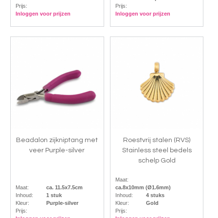
Prijs:
Prijs:
Inloggen voor prijzen
Inloggen voor prijzen
Beadalon zijkniptang met
Roestvrij stalen (RVS)
veer Purple-silver
Stainless steel bedels
schelp Gold
Maat:
Maat:
ca. 11.5x7.5cm
ca.8x10mm (Ø1.6mm)
Inhoud:
1 stuk
Inhoud:
4 stuks
Kleur:
Purple-silver
Kleur:
Gold
Prijs:
Prijs: