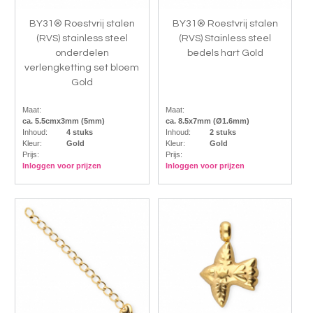
BY31® Roestvrij stalen
BY31® Roestvrij stalen
(RVS) stainless steel
(RVS) Stainless steel
onderdelen
bedels hart Gold
verlengketting set bloem
Gold
Maat:
Maat:
ca. 5.5cmx3mm (5mm)
ca. 8.5x7mm (Ø1.6mm)
Inhoud:
4 stuks
Inhoud:
2 stuks
Kleur:
Gold
Kleur:
Gold
Prijs:
Prijs:
Inloggen voor prijzen
Inloggen voor prijzen