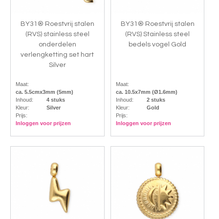
BY31® Roestvrij stalen
BY31® Roestvrij stalen
(RVS) stainless steel
(RVS) Stainless steel
onderdelen
bedels vogel Gold
verlengketting set hart
Silver
Maat:
Maat:
ca. 5.5cmx3mm (5mm)
ca. 10.5x7mm (Ø1.6mm)
Inhoud:
4 stuks
Inhoud:
2 stuks
Kleur:
Silver
Kleur:
Gold
Prijs:
Prijs:
Inloggen voor prijzen
Inloggen voor prijzen