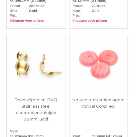
ca. 4x0.7mm (Ø2.6mm)
ca. 6x3mm (Ø1.2mm)
Inhoud:
200 stuks
Inhoud:
20 stuks
Kleur:
Gold
Kleur:
Gold
Prijs:
Prijs:
Inloggen voor prijzen
Inloggen voor prijzen
Roestvrij stalen (RVS)
Natuursteen kralen agaat
Stainless steel
rondel Coral red
onderdelen kalotjes
3.2mm Gold
Maat:
ca. 8x4mm (Ø1.6mm)
Maat:
ca. 6mm (Ø1.2mm)