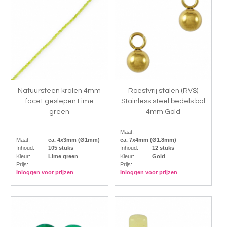
Natuursteen kralen 4mm
Roestvrij stalen (RVS)
facet geslepen Lime
Stainless steel bedels bal
green
4mm Gold
Maat:
Maat:
ca. 4x3mm (Ø1mm)
ca. 7x4mm (Ø1.8mm)
Inhoud:
105 stuks
Inhoud:
12 stuks
Kleur:
Lime green
Kleur:
Gold
Prijs:
Prijs:
Inloggen voor prijzen
Inloggen voor prijzen