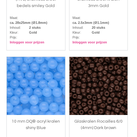
bedels smiley Gold
3mm Gold
Maat:
Maat:
ca. 28x25mm (Ø1.8mm)
ca. 2.5x3mm (Ø1.1mm)
Inhoud:
2 stuks
Inhoud:
20 stuks
Kleur:
Gold
Kleur:
Gold
Prijs:
Prijs:
Inloggen voor prijzen
Inloggen voor prijzen
10 mm DQ® acryl kralen
Glaskralen Rocailles 6/0
shiny Blue
(4mm) Dark brown