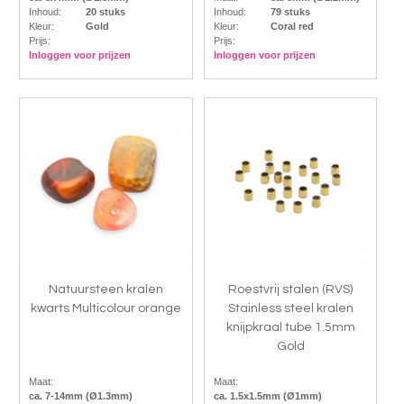
Inhoud:
20 stuks
Inhoud:
79 stuks
Kleur:
Gold
Kleur:
Coral red
Prijs:
Prijs:
Inloggen voor prijzen
Inloggen voor prijzen
Natuursteen kralen
Roestvrij stalen (RVS)
kwarts Multicolour orange
Stainless steel kralen
knijpkraal tube 1.5mm
Gold
Maat:
Maat:
ca. 7-14mm (Ø1.3mm)
ca. 1.5x1.5mm (Ø1mm)