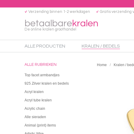
Verzending binnen 1-2 werkdagen
Gratis verzending 
betaalbare
kralen
De online kralen groothandel
ALLE PRODUCTEN
KRALEN / BEDELS
ALLE RUBRIEKEN
Home
Kralen / bed
Top facet armbandjes
925 Zilver kralen en bedels
Acryl kralen
Acryl tube kralen
Acrylic chain
Alle sieraden
Animal (print) items
Artistic Wire