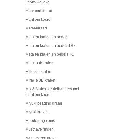
Looks we love
Macramé draad
Maritiem koord
Metaaldraad
Metalen kralen en bedels
Metalen kralen en bedels DQ
Metalen kralen en bedels TQ
Metallook kralen
Millefiori kralen
Miracle 3D kralen
Mix & Match sleutelhangers met
maritiem koord
Miyuki beading draad
Miyuki kralen
Moederdag items
Musthave ringen
Natuursteen kralen