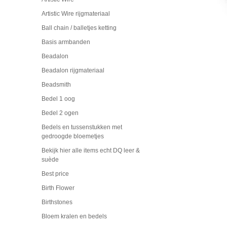
Artistic Wire rijgmateriaal
Ball chain / balletjes ketting
Basis armbanden
Beadalon
Beadalon rijgmateriaal
Beadsmith
Bedel 1 oog
Bedel 2 ogen
Bedels en tussenstukken met
gedroogde bloemetjes
Bekijk hier alle items echt DQ leer &
suède
Best price
Birth Flower
Birthstones
Bloem kralen en bedels