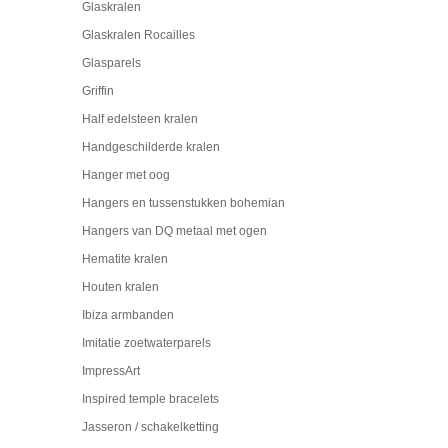
Glaskralen
Glaskralen Rocailles
Glasparels
Griffin
Half edelsteen kralen
Handgeschilderde kralen
Hanger met oog
Hangers en tussenstukken bohemian
Hangers van DQ metaal met ogen
Hematite kralen
Houten kralen
Ibiza armbanden
Imitatie zoetwaterparels
ImpressArt
Inspired temple bracelets
Jasseron / schakelketting