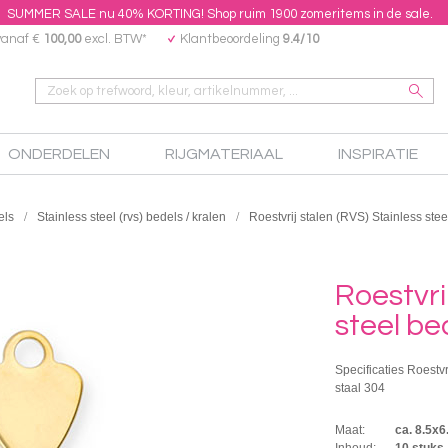
SUMMER SALE nu 40% KORTING! Shop ruim 1900 zomeritems in de sale.
vanaf €
100,00
excl. BTW*
Klantbeoordeling
9.4/10
ONDERDELEN
RIJGMATERIAAL
INSPIRATIE
els
Stainless steel (rvs) bedels / kralen
Roestvrij stalen (RVS) Stainless stee
Roestvri
steel be
Specificaties Roestvr
staal 304
Maat:
ca. 8.5x
Inhoud:
10 stuks