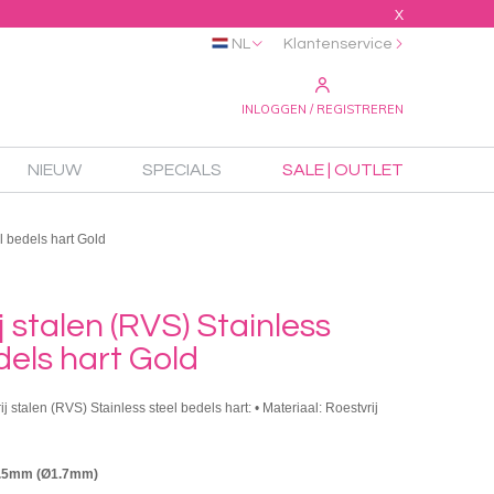
X
NL
Klantenservice
INLOGGEN / REGISTREREN
NIEUW
SPECIALS
SALE | OUTLET
l bedels hart Gold
j stalen (RVS) Stainless
dels hart Gold
ij stalen (RVS) Stainless steel bedels hart: • Materiaal: Roestvrij
6.5mm (Ø1.7mm)