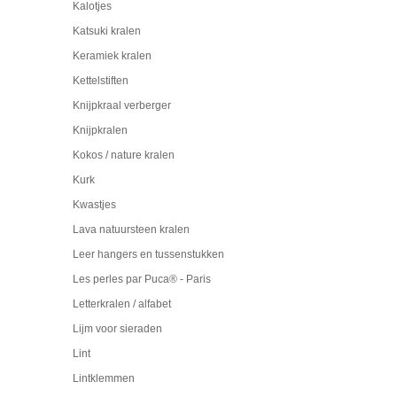
Kalotjes
Katsuki kralen
Keramiek kralen
Kettelstiften
Knijpkraal verberger
Knijpkralen
Kokos / nature kralen
Kurk
Kwastjes
Lava natuursteen kralen
Leer hangers en tussenstukken
Les perles par Puca® - Paris
Letterkralen / alfabet
Lijm voor sieraden
Lint
Lintklemmen