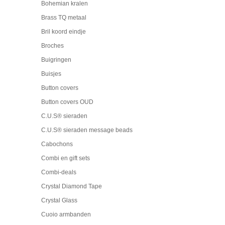
Bohemian kralen
Brass TQ metaal
Bril koord eindje
Broches
Buigringen
Buisjes
Button covers
Button covers OUD
C.U.S® sieraden
C.U.S® sieraden message beads
Cabochons
Combi en gift sets
Combi-deals
Crystal Diamond Tape
Crystal Glass
Cuoio armbanden