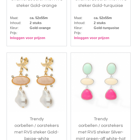
steker Gold-orange
steker Gold-turquoise
Maat:
ca. 52x55m
Maat:
ca. 52x55m
Inhoud:
2 stuks
Inhoud:
2 stuks
Kleur:
Gold-orange
Kleur:
Gold-turquoise
Prijs:
Prijs:
Inloggen voor prijzen
Inloggen voor prijzen
Trendy
Trendy
oorbellen / oorstekers
oorbellen / oorstekers
met RVS steker Gold-
met RVS steker Silver-
beige-white
mint green-off white-hot