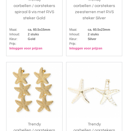
oorbellen / oorstekers
oorbellen / oorstekers
spiraal & vis met RVS
zeesterren met RVS
steker Gold
steker Silver
Maat:
ca. 60.5x15mm
Maat:
ca. 60.5x23mm
Inhoud:
2 stuks
Inhoud:
2 stuks
Kleur:
Gold
Kleur:
Silver
Prijs:
Prijs:
Inloggen voor prijzen
Inloggen voor prijzen
Trendy
Trendy
oorbellen / oorstekers
oorbellen / oorstekers