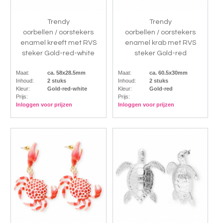
Trendy
Trendy
oorbellen / oorstekers
oorbellen / oorstekers
enamel kreeft met RVS
enamel krab met RVS
steker Gold-red-white
steker Gold-red
Maat:
ca. 58x28.5mm
Maat:
ca. 60.5x30mm
Inhoud:
2 stuks
Inhoud:
2 stuks
Kleur:
Gold-red-white
Kleur:
Gold-red
Prijs:
Prijs:
Inloggen voor prijzen
Inloggen voor prijzen