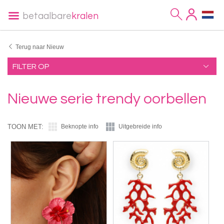
betaalbare
kralen
Terug naar Nieuw
FILTER OP
Nieuwe serie trendy oorbellen
TOON MET:
Beknopte info
Uitgebreide info