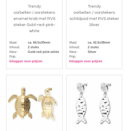
Trendy
Trendy
oorbellen / oorstekers
oorbellen / oorstekers
enamel krab met RVS
schildpad met RVS steker
steker Gold-red-pink-
Silver
white
Maat:
ca. 60.5x30mm
Maat:
ca. 42.5x38mm
Inhoud:
2 stuks
Inhoud:
2 stuks
Kleur:
Gold-red-pink-white
Kleur:
Silver
Prijs:
Prijs:
Inloggen voor prijzen
Inloggen voor prijzen