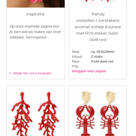
Inspiratie
Trendy
oorbellen / oorstekers
Op onze inspiratie pagina kun
enamel schelp & koraal
je zien wat wij maken van onze
met RVS steker Gold-
artikelen. Get inspired!
dark red
Maat:
ca. 54.5x24mm
Inhoud:
2 stuks
Kleur:
Gold-dark red
Prijs:
Inloggen voor prijzen
Bekijk hier onze inspiratie!