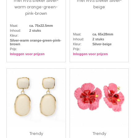
met RVS steker Silver-
met RVS steker Silver-
warm orange-green-
beige
pink-brown
Maat:
ca. 75x22.5mm
Inhoud:
2 stuks
Maat:
ca. 65x28mm
Kleur:
Inhoud:
2 stuks
Silver-warm orange-green-pink-
brown
Kleur:
Silver-beige
Prijs:
Prijs:
Inloggen voor prijzen
Inloggen voor prijzen
Trendy
Trendy