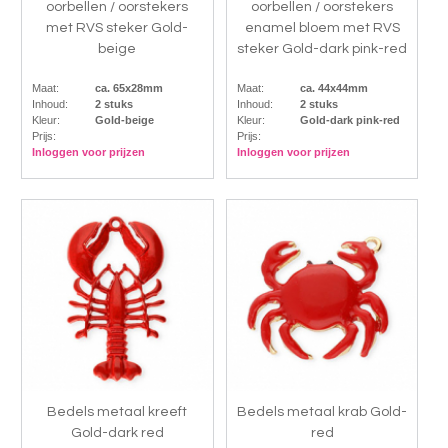
oorbellen / oorstekers
oorbellen / oorstekers
met RVS steker Gold-
enamel bloem met RVS
beige
steker Gold-dark pink-red
Maat:
ca. 65x28mm
Maat:
ca. 44x44mm
Inhoud:
2 stuks
Inhoud:
2 stuks
Kleur:
Gold-beige
Kleur:
Gold-dark pink-red
Prijs:
Prijs:
Inloggen voor prijzen
Inloggen voor prijzen
Bedels metaal kreeft
Bedels metaal krab Gold-
Gold-dark red
red