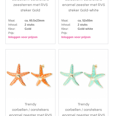
zeesterren met RVS
enamel zeester met RVS
steker Gold
steker Gold-white
Maat:
ca. 60.5x23mm
Maat:
ca. 52x55m
Inhoud:
2 stuks
Inhoud:
2 stuks
Kleur:
Gold
Kleur:
Gold-white
Prijs:
Prijs:
Inloggen voor prijzen
Inloggen voor prijzen
Trendy
Trendy
oorbellen / oorstekers
oorbellen / oorstekers
enamel zeester met RVS
enamel zeester met RVS