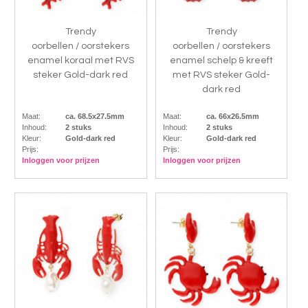
Trendy
Trendy
oorbellen / oorstekers
oorbellen / oorstekers
enamel koraal met RVS
enamel schelp & kreeft
steker Gold-dark red
met RVS steker Gold-
dark red
Maat:
ca. 68.5x27.5mm
Maat:
ca. 66x26.5mm
Inhoud:
2 stuks
Inhoud:
2 stuks
Kleur:
Gold-dark red
Kleur:
Gold-dark red
Prijs:
Prijs:
Inloggen voor prijzen
Inloggen voor prijzen