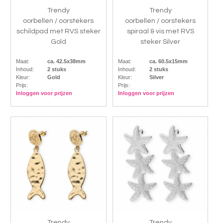
Trendy
Trendy
oorbellen / oorstekers
oorbellen / oorstekers
schildpad met RVS steker
spiraal & vis met RVS
Gold
steker Silver
Maat:
ca. 42.5x38mm
Maat:
ca. 60.5x15mm
Inhoud:
2 stuks
Inhoud:
2 stuks
Kleur:
Gold
Kleur:
Silver
Prijs:
Prijs:
Inloggen voor prijzen
Inloggen voor prijzen
Trendy
Trendy