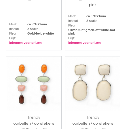
pink
Maat:
ca. 59x21mm
Inhoud:
2 stuks
Maat:
ca. 63x22mm
Kleur:
Inhoud:
2 stuks
Silver-mint green-off white-hot
Kleur:
Gold-beige-white
pink
Prijs:
Prijs:
Inloggen voor prijzen
Inloggen voor prijzen
Trendy
Trendy
oorbellen / oorstekers
oorbellen / oorstekers