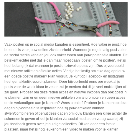
Vaak posten op je social media kanalen is essentieel. Hoe vaker je post, hoe
beter dit is voor jouw online zichtbaarheid. Wanneer je regelmatig post zullen
de social media kanalen jou ook vaker tonen aan jouw potentiële klanten. Dit
betekent echter niet dat je dan maar moet gaan ‘posten om te posten’. Het is
heel belangrijk dat wanneer je post dit zinvolle posts zijn. Dus bijvoorbeeld
met nieuwe artikelen of leuke acties. Vind je het lastig om elke dag opnieuw
een goede post te maken? Plan vooruit. Je kunt op Facebook en Instagram
heel gemakkelijk vooruit plannen. Door bijvoorbeeld eens per week al je
posts voor de week klaar te zetten zul je merken dat dit je veel makkelijker af
zal gaan. Probeer om deze reden acties en nieuwe inkopen dan ook goed in
te plannen. Zijn er én geen nieuwe artikelen om te promoten én geen acties
om te verkondigen aan je klanten? Wees creatief. Probeer je klanten op deze
dagen bijvoorbeeld te inspireren hoe zij jouw artikelen kunnen
stylen/combineren of benut deze dagen om jouw klanten een kijkje achter de
schermen te geven of stel je klanten via social media een vraag waarbij zij
jou feedback geven over je huidige collecties. Dit kan door een foto te
plaatsen, maar het is nog leuker om een video te maken voor je klanten,