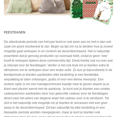
FEESTDAGEN
De allerdrukste periode van het jaar komt er ook weer aan en het is dan ook
zaak om goed voorbereid te zijn. Begin op tijd om na te denken hoe jij zoveel
mogelijk gaat verkopen in en rondom de decembermaand. Het is natuurlijk
essentieel dat je genoeg producten op voorraad hebt, zodat je geen ‘nee’
hoeft te verkopen tijdens deze commerciële tijd. Denk hierbij ook na over wat
je inkoopt voor de feestdagen. Verder is het ook leuk om je klanten extra te
stimuleren om te verkopen door een leuke actie. Zo kun je bijvoorbeeld in de
feestperiode je klanten aanbieden elke bestelling in een feestelijke
verpakking te laten ontvangen, gratis of voor een kleine meerprijs. Een
andere optie is om een handgeschreven kaartje mee te geven waarin je je
klant veel plezier wenst met de aankoop. Je kunt ook je klanten een unieke
cadeauservice aanbieden door hun gekochte cadeau voor de feestdagen
direct naar het adres van degene waar het cadeau voor is te versturen. Tot
slot is het natuurlijk ook mogelijk om je klanten te verrassen met een give-
away in de decembermaand. Dit kan natuurlijk bij elke bestelling in een
bepaalde periode worden meegegeven, maar je kunt je klanten ook