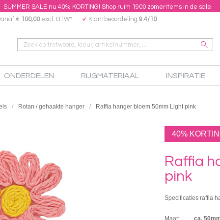
SUMMER SALE nu 40% KORTING! Shop ruim 1900 zomeritems in de sale.
vanaf €
100,00
excl. BTW*
Klantbeoordeling
9.4/10
ONDERDELEN
RIJGMATERIAAL
INSPIRATIE
els
Rotan / gehaakte hanger
Raffia hanger bloem 50mm Light pink
40% KORTI
Raffia 
pink
Specificaties raffia 
Maat:
ca. 50m