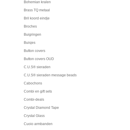
Bohemian kralen
Brass TQ metaal
Bril koord eindje
Broches
Buigringen
Buisjes
Button covers
Button covers OUD
C.U.S® sieraden
C.U.S® sieraden message beads
Cabochons
Combi en gift sets
Combi-deals
Crystal Diamond Tape
Crystal Glass
Cuoio armbanden