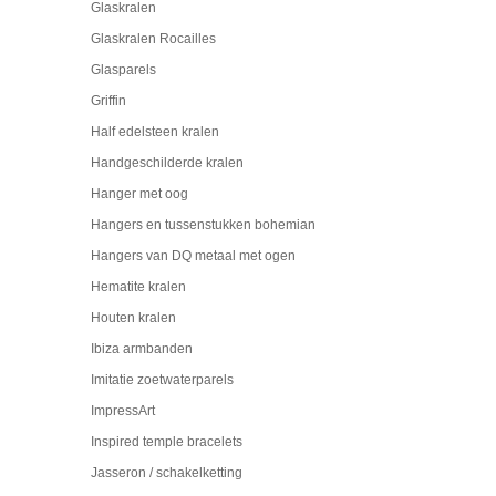
Glaskralen
Glaskralen Rocailles
Glasparels
Griffin
Half edelsteen kralen
Handgeschilderde kralen
Hanger met oog
Hangers en tussenstukken bohemian
Hangers van DQ metaal met ogen
Hematite kralen
Houten kralen
Ibiza armbanden
Imitatie zoetwaterparels
ImpressArt
Inspired temple bracelets
Jasseron / schakelketting