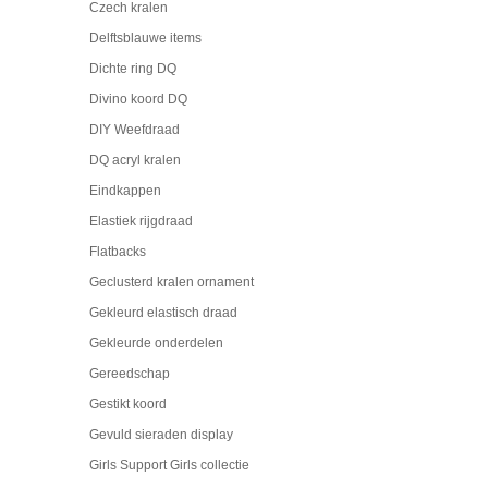
Czech kralen
Delftsblauwe items
Dichte ring DQ
Divino koord DQ
DIY Weefdraad
DQ acryl kralen
Eindkappen
Elastiek rijgdraad
Flatbacks
Geclusterd kralen ornament
Gekleurd elastisch draad
Gekleurde onderdelen
Gereedschap
Gestikt koord
Gevuld sieraden display
Girls Support Girls collectie