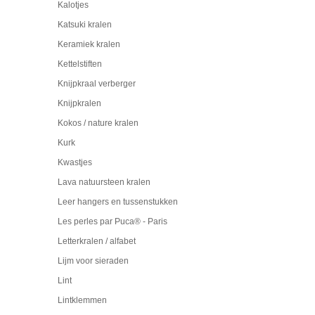
Kalotjes
Katsuki kralen
Keramiek kralen
Kettelstiften
Knijpkraal verberger
Knijpkralen
Kokos / nature kralen
Kurk
Kwastjes
Lava natuursteen kralen
Leer hangers en tussenstukken
Les perles par Puca® - Paris
Letterkralen / alfabet
Lijm voor sieraden
Lint
Lintklemmen