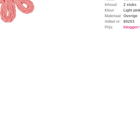
Inhoud:
2 stuks
Kleur:
Light pin
Materiaal:
Overige
Artikel nr:
89203
Prijs:
Inloggen 