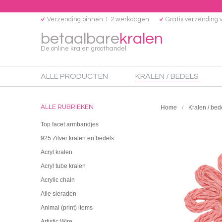
Verzending binnen 1-2 werkdagen
Gratis verzending 
betaalbare
kralen
De online kralen groothandel
ALLE PRODUCTEN
KRALEN / BEDELS
ALLE RUBRIEKEN
Home
Kralen / bed
Top facet armbandjes
925 Zilver kralen en bedels
Acryl kralen
Acryl tube kralen
Acrylic chain
Alle sieraden
Animal (print) items
Artistic Wire