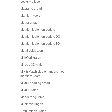
Looks we love
Macramé draad
Maritiem koord
Metaaldraad
Metalen kralen en bedels
Metalen kralen en bedels DQ
Metalen kralen en bedels TQ
Metallook kralen
Millefiori kralen
Miracle 3D kralen
Mix & Match sleutelhangers met
maritiem koord
Miyuki beading draad
Miyuki kralen
Moederdag items
Musthave ringen
Natuursteen kralen