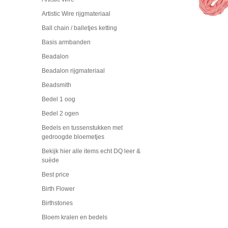
Artistic Wire rijgmateriaal
Ball chain / balletjes ketting
Basis armbanden
Beadalon
Beadalon rijgmateriaal
Beadsmith
Bedel 1 oog
Bedel 2 ogen
Bedels en tussenstukken met
gedroogde bloemetjes
Bekijk hier alle items echt DQ leer &
suède
Best price
Birth Flower
Birthstones
Bloem kralen en bedels