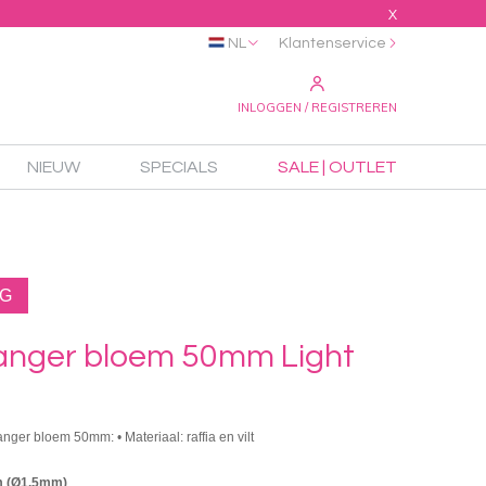
X
NL
Klantenservice
INLOGGEN / REGISTREREN
NIEUW
SPECIALS
SALE | OUTLET
NG
hanger bloem 50mm Light
hanger bloem 50mm: • Materiaal: raffia en vilt
m (Ø1.5mm)