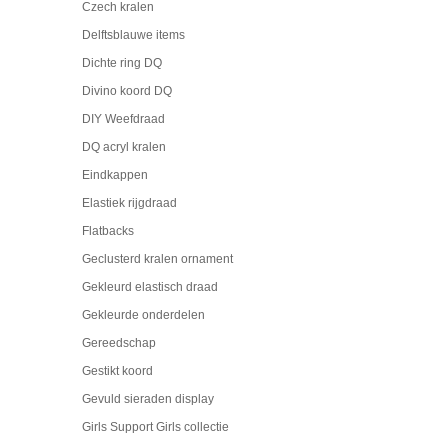
Czech kralen
Delftsblauwe items
Dichte ring DQ
Divino koord DQ
DIY Weefdraad
DQ acryl kralen
Eindkappen
Elastiek rijgdraad
Flatbacks
Geclusterd kralen ornament
Gekleurd elastisch draad
Gekleurde onderdelen
Gereedschap
Gestikt koord
Gevuld sieraden display
Girls Support Girls collectie