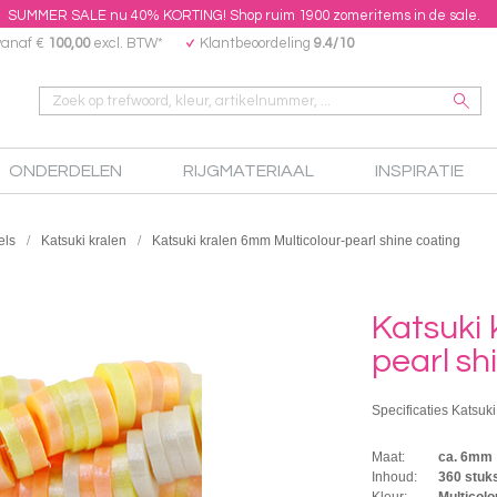
SUMMER SALE nu 40% KORTING! Shop ruim 1900 zomeritems in de sale.
vanaf €
100,00
excl. BTW*
Klantbeoordeling
9.4/10
ONDERDELEN
RIJGMATERIAAL
INSPIRATIE
els
Katsuki kralen
Katsuki kralen 6mm Multicolour-pearl shine coating
Katsuki 
pearl sh
Specificaties Katsuk
Maat:
ca. 6mm
Inhoud:
360 stuk
Kleur:
Multicolo