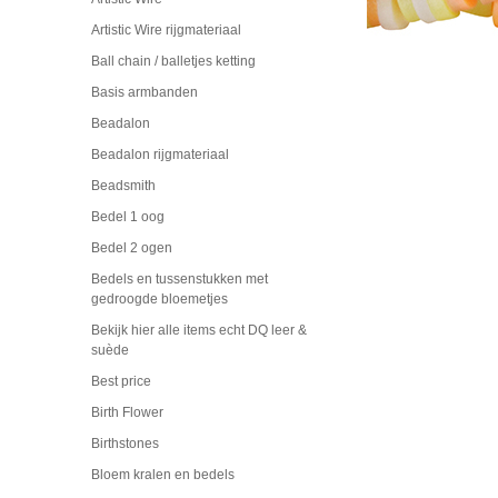
Artistic Wire rijgmateriaal
Ball chain / balletjes ketting
Basis armbanden
Beadalon
Beadalon rijgmateriaal
Beadsmith
Bedel 1 oog
Bedel 2 ogen
Bedels en tussenstukken met
gedroogde bloemetjes
Bekijk hier alle items echt DQ leer &
suède
Best price
Birth Flower
Birthstones
Bloem kralen en bedels