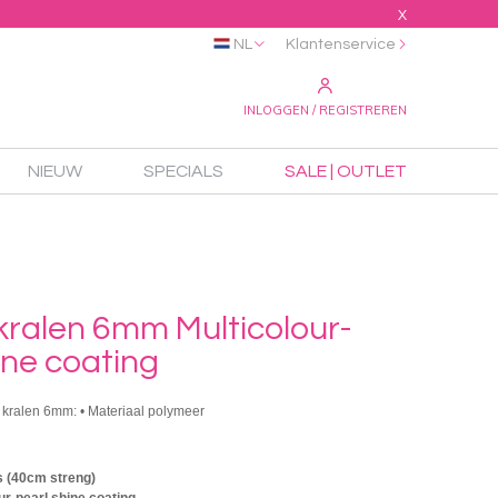
X
NL
Klantenservice
INLOGGEN / REGISTREREN
NIEUW
SPECIALS
SALE | OUTLET
kralen 6mm Multicolour-
ine coating
i kralen 6mm: • Materiaal polymeer
s (40cm streng)
ur-pearl shine coating