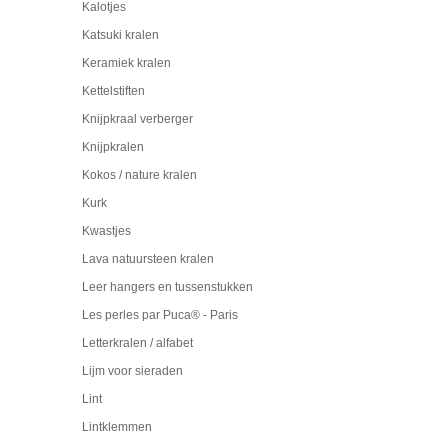
Kalotjes
Katsuki kralen
Keramiek kralen
Kettelstiften
Knijpkraal verberger
Knijpkralen
Kokos / nature kralen
Kurk
Kwastjes
Lava natuursteen kralen
Leer hangers en tussenstukken
Les perles par Puca® - Paris
Letterkralen / alfabet
Lijm voor sieraden
Lint
Lintklemmen