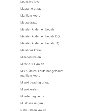
Looks we love
Macramé draad
Maritiem koord
Metaaldraad
Metalen kralen en bedels
Metalen kralen en bedels DQ
Metalen kralen en bedels TQ
Metallook kralen
Millefiori kralen
Miracle 3D kralen
Mix & Match sleutelhangers met
maritiem koord
Miyuki beading draad
Miyuki kralen
Moederdag items
Musthave ringen
Natuursteen kralen