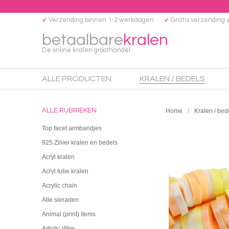
Verzending binnen 1-2 werkdagen
Gratis verzending 
betaalbare
kralen
De online kralen groothandel
ALLE PRODUCTEN
KRALEN / BEDELS
ALLE RUBRIEKEN
Home
Kralen / bed
Top facet armbandjes
925 Zilver kralen en bedels
Acryl kralen
Acryl tube kralen
Acrylic chain
Alle sieraden
Animal (print) items
Artistic Wire