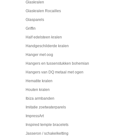
Glaskralen
Glaskralen Rocailles
Glasparels
Griffin
Half edelsteen kralen
Handgeschilderde kralen
Hanger met oog
Hangers en tussenstukken bohemian
Hangers van DQ metaal met ogen
Hematite kralen
Houten kralen
Ibiza armbanden
Imitatie zoetwaterparels
ImpressArt
Inspired temple bracelets
Jasseron / schakelketting