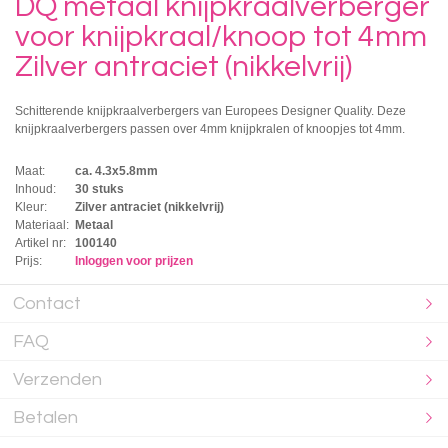
DQ metaal knijpkraalverberger
voor knijpkraal/knoop tot 4mm
Zilver antraciet (nikkelvrij)
Schitterende knijpkraalverbergers van Europees Designer Quality. Deze
knijpkraalverbergers passen over 4mm knijpkralen of knoopjes tot 4mm.
Maat:
ca. 4.3x5.8mm
Inhoud:
30 stuks
Kleur:
Zilver antraciet (nikkelvrij)
Materiaal:
Metaal
Artikel nr:
100140
Prijs:
Inloggen voor prijzen
Contact
FAQ
Verzenden
Betalen