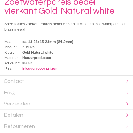
Zoetwaterparels bedel
vierkant Gold-Natural white
Specificaties Zoetwaterparels bedel vierkant: • Materiaal zoetwaterparels en
brass metaal
Maat:
ca. 13-28x15-23mm (Ø1.9mm)
Inhoud:
2 stuks
Kleur:
Gold-Natural white
Materiaal:
Natuurproducten
Artikel nr:
88084
Prijs:
Inloggen voor prijzen
Contact
FAQ
Verzenden
Betalen
Retourneren