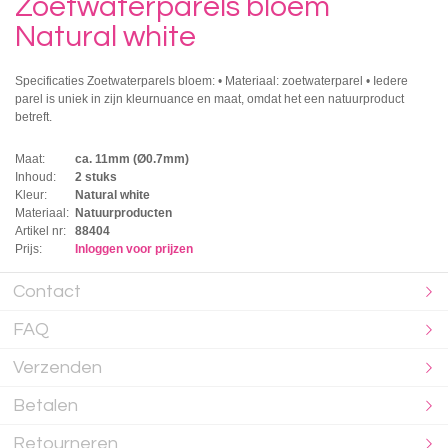
Zoetwaterparels bloem
Natural white
Specificaties Zoetwaterparels bloem: • Materiaal: zoetwaterparel • Iedere
parel is uniek in zijn kleurnuance en maat, omdat het een natuurproduct
betreft.
Maat:
ca. 11mm (Ø0.7mm)
Inhoud:
2 stuks
Kleur:
Natural white
Materiaal:
Natuurproducten
Artikel nr:
88404
Prijs:
Inloggen voor prijzen
Contact
FAQ
Verzenden
Betalen
Retourneren